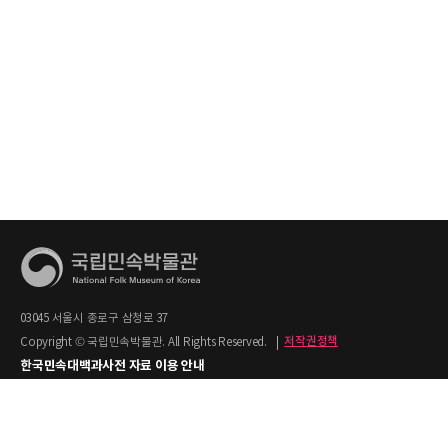
03045 서울시 종로구 삼청로 37
Copyright © 국립민속박물관. All Rights Reserved.
|
저작권정책
한국민속대백과사전 자료 이용 안내
1. 한국민속대백과사전의 텍스트는 공공누리 제2유형(출처명시+상업적 이용금지)을
적용합니다.