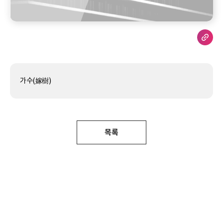
가수(嫁樹)
목록