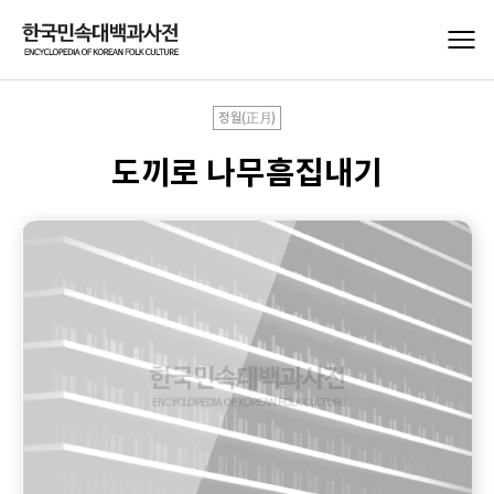
정월(正月)
도끼로 나무흠집내기