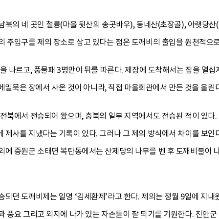
북의 네 곳인 철륭(마을 뒷산의 송곳바우), 동네산(초장골), 아랫당산(
의 주입구를 제의 장소로 삼고 있다는 점은 도깨비의 출입을 원천적으로
을 나르고, 풍물패 3명만이 뒤를 따른다. 제장에 도착해서는 짚을 열십자
히 메밀묵은 장에서 사온 것이 아니라, 직접 마을회관에서 만든 것을 올린
전북에서 전승되어 왔으며, 충북의 일부 지역에서도 전승된 적이 있다.
 제사를 지냈다는 기록이 있다. 그러나 그 제의 방식에서 차이를 보인
외에 중원군 소태면 복탄동에서는 산제당의 나무를 벤 후 도깨비불이 나
되던 도깨비제는 일명 ‘김세환제’라고 한다. 제의는 정월 9일에 지내
과 풍요 그리고 외지에 나가 있는 자손들이 잘 되기를 기원한다. 진안