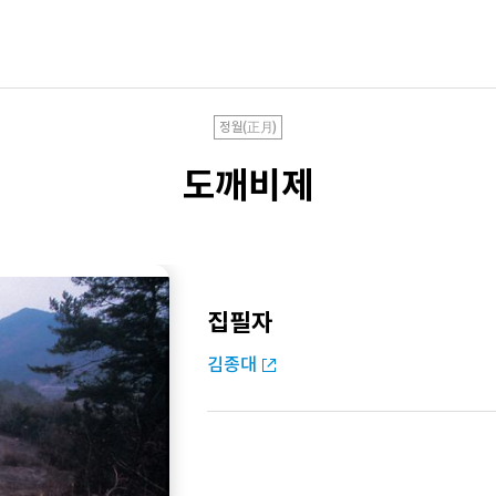
정월(正月)
도깨비제
집필자
김종대