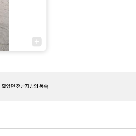
을 핥았던 전남지방의 풍속