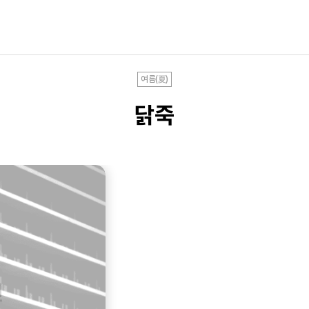
여름(夏)
닭죽