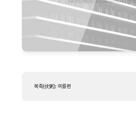
복죽(伏粥): 여름편