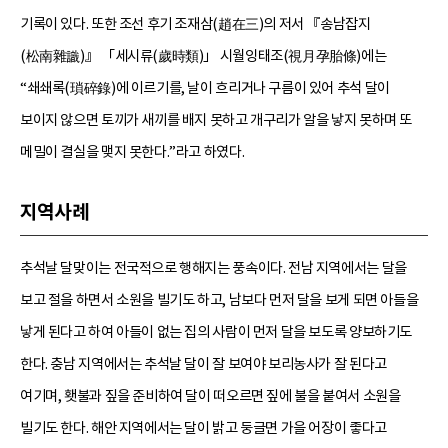
기록이 있다. 또한 조선 후기 조재삼(趙在三)의 저서 『송남잡지
(松南雜識)』 「세시류(歲時類)」 시월잉태조(視月孕胎條)에는
“쇄쇄록(瑣碎錄)에 이르기를, 날이 흐리거나 구름이 있어 추석 달이
보이지 않으면 토끼가 새끼를 배지 못하고 개구리가 알을 낳지 못하며 또
메밀이 결실을 맺지 못한다.”라고 하였다.
지역사례
추석날 달맞이는 전국적으로 행해지는 풍속이다. 전남 지역에서는 달을
보고 절을 하면서 소원을 빌기도 하고, 남보다 먼저 달을 보게 되면 아들을
낳게 된다고 하여 아들이 없는 집의 사람이 먼저 달을 보도록 양보하기도
한다. 충남 지역에서는 추석날 달이 잘 보여야 보리농사가 잘 된다고
여기며, 횃불과 짚을 준비하여 달이 떠오르면 짚에 불을 붙여서 소원을
빌기도 한다. 해안 지역에서는 달이 밝고 둥글면 가을 어장이 좋다고