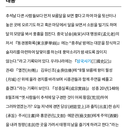
내용
추석날 다른 사람들보다 먼저 보름달을 보면 좋다고 하여 마을 뒷산이나
높은 곳에 오르기도 하고 혹은 마당에서 달을 보면서 소원을 빌기도 하며
달의 모양을 봐서 풍흉을 점친다. 중국 남송(南宋)시대 맹원로(孟元老)의
저서 『동경몽화록(東京夢華錄)』에는 “중추날 밤에는 대문을 장식하고
술자리를 마련하여 달맞이를 하는데 풍악소리가 밤새도록 끊이지
않는다.”라고 기록되어 있다. 우리나라에는 『
삼국사기
(三國史記)』
권43 「열전(列傳)」 김유신조(金庾信條)에 “8월 보름에 왕이 월성
(月城) 산 위에 올라 경치를 바라보며 시종관들과 함께 주연을 베풀고
즐겼다.”라는 기록이 보인다. 『성종실록(成宗實錄)』 성종 20년(1489)
8월조에 “옛 사람들이 추석에 달구경한 것이 어찌 황음(荒淫)하여
그러하였겠는가? 오늘 저녁에 경연 당상(經筵堂上)과 출직(出直)한 승지
(承旨)·주서(注書)와 홍문관(弘文館)·예문관(藝文館)에게 주악(酒樂)
을 내려 청량(淸凉)한 곳을 가려서 태평의 날을 즐기게 하려고 한다.”라는