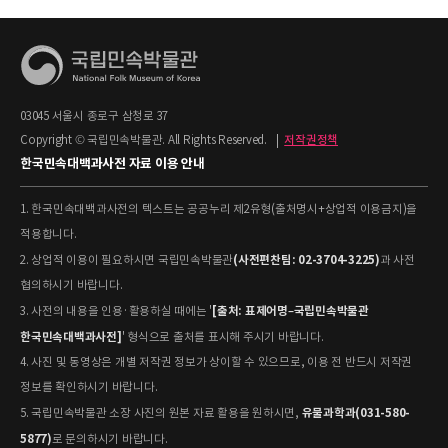
03045 서울시 종로구 삼청로 37
Copyright © 국립민속박물관. All Rights Reserved.
|
저작권정책
한국민속대백과사전 자료 이용 안내
1. 한국민속대백과사전의 텍스트는 공공누리 제2유형(출처명시+상업적 이용금지)을
적용합니다.
(사전편찬팀: 02-3704-3225)
2. 상업적 이용이 필요하시면 국립민속박물관
과 사전
협의하시기 바랍니다.
[출처: 표제어명–국립민속박물관
3. 사전의 내용을 인용·활용하실 때에는 '
한국민속대백과사전]
' 형식으로 출처를 표시해 주시기 바랍니다.
4. 사진 및 동영상은 개별 저작권 정보가 상이할 수 있으므로, 이용 전 반드시 저작권
정보를 확인하시기 바랍니다.
유물과학과(031-580-
5. 국립민속박물관 소장 사진의 원본 자료 활용을 원하시면,
5877)
로 문의하시기 바랍니다.