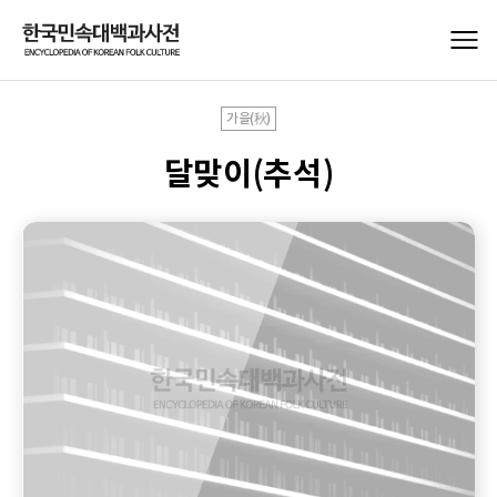
가을(秋)
달맞이(추석)