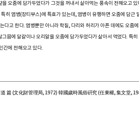
걀을 오줌에 담가두었다가 그것을 꺼내서 삶아먹는 풍속이 전해오고 있다
 특히 염병(장티부스)에 특효가 있는데, 염병이 유행하면 오줌에 담근 달
는다고 한다. 염병뿐만 아니라 학질, 다리와 허리가 아픈 데에도 오줌에
그믐에 달걀이나 오리알을 오줌에 담가두었다가 삶아서 먹었다. 특히
민간에 전해오고 있다.
 (文化財管理局, 1972) 韓國歲時風俗硏究 (任東權, 集文堂, 19