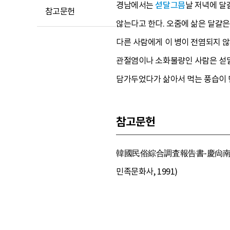
경남에서는
섣달그믐
날 저녁에 달
참고문헌
않는다고 한다. 오줌에 삶은 달걀은
다른 사람에게 이 병이 전염되지 않
관절염이나 소화불량인 사람은 섣달
담가두었다가 삶아서 먹는 풍습이 
참고문헌
韓國民俗綜合調査報告書-慶尙南道 篇
민족문화사, 1991)