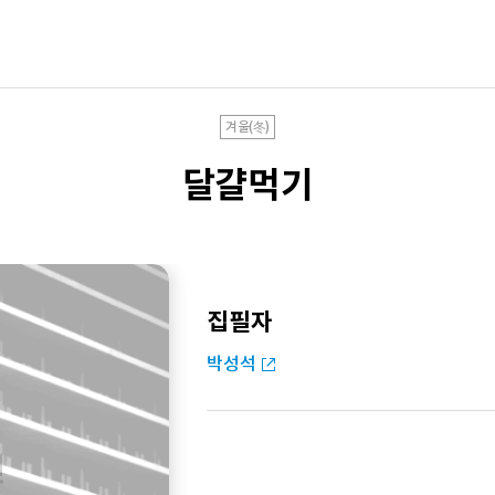
겨울(冬)
달걀먹기
집필자
박성석