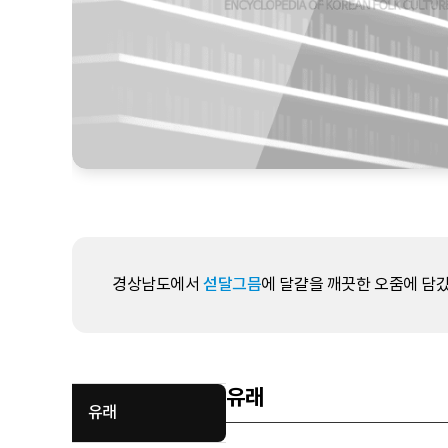
경상남도에서
섣달그믐
에 달걀을 깨끗한 오줌에 담갔
유래
유래