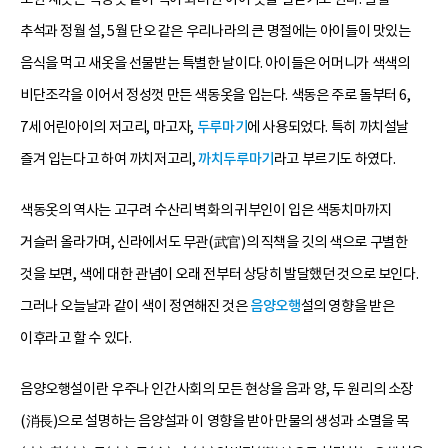
추석과 정월 설, 5월 단오 같은 우리나라의 큰 명절에는 아이들이 맛있는
음식을 먹고 새옷을 선물받는 특별한 날이다. 아이들은 어머니가 색색의
비단조각을 이어서 정성껏 만든 색동옷을 입는다. 색동은 주로 돌부터 6,
7세 어린아이의 저고리, 마고자,
두루마기
에 사용되었다. 특히 까치설날
즐겨 입는다고 하여 까치저고리,
까치두루마기
라고 부르기도 하였다.
색동옷의 역사는 고구려 수산리 벽화의 귀부인이 입은 색동치마까지
거슬러 올라가며, 신라에서도 무관(武官)의 직책을 깃의 색으로 구별한
것을 보면, 색에 대한 관념이 오래 전부터 상당히 발달했던 것으로 보인다.
그러나 오늘날과 같이 색이 정연해진 것은
음양오행
설의 영향을 받은
이후라고 할 수 있다.
음양오행설이란 우주나 인간사회의 모든 현상을 음과 양, 두 원리의 소장
(消長)으로 설명하는 음양설과 이 영향을 받아 만물의 생성과 소멸을 목