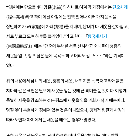
“옛날에는 단오를 4대 명절(名節)의 하나로 여겨 각 가정에서는
단오차례
(端午茶禮)라고 하여 이날 아침에는 일찍 일어나 여러 가지 음식을
장만하여 가묘(家廟)에 차례(茶禮)를 지내며, 남녀가 다 새옷을 갈아입고,
서로 부르고 모여 하루를 즐기었다.”라고 한다. 『
동국세시기
(東國歲時記)』에는 “단오에 부채를 서로 선사하고 소녀들이 청홍의
새옷을 입고, 창포 삶은 물에 목욕도 하고 머리도 감고……”라는 기록이
있다.
위의 내용에서 남녀의 새옷, 청홍의 새옷, 새로 지은 녹색 저고리와 붉은
치마와 같은 표현은 단오에 새옷을 입는 것에 큰 의미를 둔 것이다. 이렇게
특별히 새옷을 강조하는 것은 평소에 새옷을 입을 기회가 적기 때문이다.
명절 옷이 특별하게 정해져 있는 것은 아니었으나, 경제적 형편과 사정에
따라 노인과 아이에게는 새옷을 해주는 경우가 많았다.
또한 새옷은 색동옷 같이 색이 화려한 아이 옷을 일컫기도 한다. 팔월