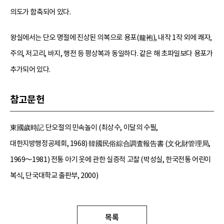
의도가 함축되어 있다.
왕실에서는 단오 명절에 진상된 의복으로 용포(龍袍), 내작 1작 외에 쾌자,
주의, 저고리, 바지, 행전 등 평상복과 동일하다. 같은 해 초파일보다 용포가
추가되어 있다.
참고문헌
東國歲時記 단오절의 민속놀이 (최상수, 이달의 수필,
대한지방행정공제회, 1968) 韓國民俗綜合調査報告書 (文化財管理局,
1969～1981) 전통 아기 옷에 관한 실증적 고찰 (박성실, 한국전통 어린이
복식, 단국대학교 출판부, 2000)
목록