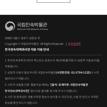
03045 서울시 종로구 삼청로 37
Copyright © 국립민속박물관. All Rights Reserved.
|
저작권정책
한국민속대백과사전 자료 이용 안내
1. 한국민속대백과사전의 텍스트는 공공누리 제2유형(출처명시+상업적 이용금지)을
적용합니다.
(사전편찬팀: 02-3704-3225)
2. 상업적 이용이 필요하시면 국립민속박물관
과 사전
협의하시기 바랍니다.
[출처: 표제어명–국립민속박물관
3. 사전의 내용을 인용·활용하실 때에는 '
한국민속대백과사전]
' 형식으로 출처를 표시해 주시기 바랍니다.
4. 사진 및 동영상은 개별 저작권 정보가 상이할 수 있으므로, 이용 전 반드시 저작권
정보를 확인하시기 바랍니다.