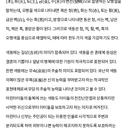
(木), 화(火), 토(土), 금(金), 수(水)의 변전(變轉)으로 설명하는 오행설을
말하는데, 오행을 색으로 나타내면 목은 청(靑), 화는 적(赤), 토는 황(黃),
금은 백(白), 수는 흑(黑)이고, 방향으로 나타내면 동은 청, 서는 백, 남은
적, 북은 흑, 중앙은 황이 된다. 그러므로 색동은 청, 적, 황, 백, 흑의
오행색을 중심으로 배열하되, 때에 따라 한두 가지 색을 가감하기도 한다.
색동에는 길상(吉祥)의 의미가 함축되어 있다. 색동을 쓴 혼례복 원삼은
결혼의 기쁨이나 앞날의 행복에 대한 기원이 적극적으로 표현되어 있다.
한편 색동에는 무속(巫俗)의 주술적 의미도 포함되어 있다. 유난히 색동
의복이 많은 무복(巫服)은 신의 능력을 부여받고자 하는 적극적인
표현매체로써 무당의 주술적 능력을 나타낸 것이라고 볼 수 있다.
어린아이들의 돌복에 쓰는 색동도 아이들의 천진난만함과 상통하지만
사악한 귀신으로부터 아이들을 보호하고자 하는 의지로 여겨진다.
어린이나 신부는 주인공이 되는 귀중한 인물로 시각적으로 주변과
분리되도록 하여 외부의 나쁜 능력이 해코지하지 못하도록 보호하려는