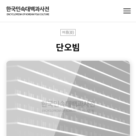
여름(夏)
단오빔