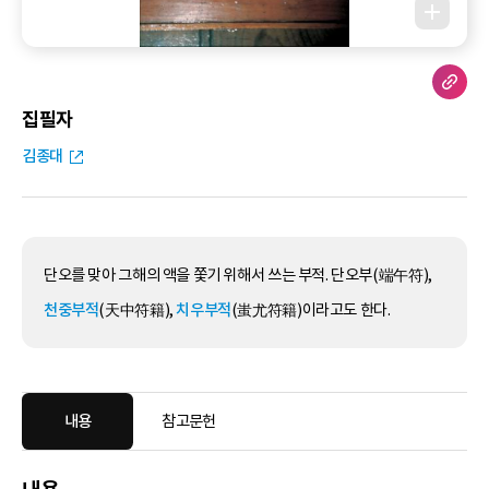
집필자
김종대
단오를 맞아 그해의 액을 쫓기 위해서 쓰는 부적. 단오부(端午符),
천중부적
(天中符籍),
치우부적
(蚩尤符籍)이라고도 한다.
내용
참고문헌