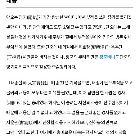
내용
단오는 양기(陽氣)가 가장 왕성한 날이다. 이날 부적을 쓰면 잡귀를 물리칠
뿐만 아니라, 집안의 재액도 모두 소멸될 수 있다고 믿었다. 단오에는 그해
불길한 것을 제거하기 위해 주부가 절에서 부적을 받아와 집안의 방문 위나
부엌 벽에 붙였다. 또한 단오에 내의원에서 제호탕(醍醐湯)과 옥추단
(玉樞丹)을 만들어 바치는 것이나, 창포의 뿌리로 만든
창포비녀
도 단오의
양기를 적극적으로 활용한 주술행위이다.
『태종실록(太宗實錄)』 태종 21년 기록을 보면, 태종이 단오부적을 보고
글귀의 내용이 모두 다른 이유를 물었는데, 이때 답변을 한 사람은 경사
(經師)로 있는 승려였다. 하지만 이 승려는 자신의 스승이 전수한 것이기
때문에 내용은 알 수 없다고 하였다. 그 말을 들은 태종은 경사를 없애고
서운관(書雲觀)에서 관장할 것을 지시하였으나, 신하들의 만류로
그만두었다고 한다. 여기에서 흥미로운 대목은 당시 단오부적의 제작을