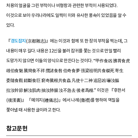
처용의 얼굴을 그린 부적이나 비형랑과 관련한 부적이 사용되었다.
이것으로 보아 우리나라에도 일찍이 이와 유사한 풍속이 있었음을 알 수
있다.
『
경도잡지
(京都雜志)』에는 이것과 함께 또 한 장의 부적을 찍는데, 그
내용이 매우 길다. 내용은 12신을 불러 잡귀를 쫓는 것으로 만일 빨리
도망가지 않으면 이들의 양식으로 만든다는 것이다. “甲作食凶 胇胃食虎
雄伯食魅 騰簡食不祥 攬諸食咎 伯奇食夢 强梁祖明共食磔死 寄生
委隨食觀 錯斷食巨 窮奇騰根共食蟲 凡使十二神 追惡凶 嚇汝軀
拉汝幹節 解汝肌肉 抽汝肺腸 汝不急去 後者爲糧.” 이것은 『후한서
(後漢書)』 「예의지(禮儀志)」에서 나례(儺禮)를 행하여 역질을
쫓아낼 때 사용한 글이라고 한다.
참고문헌