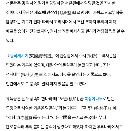
천문관측 및 역서와 절기를 담당하던 서운관에서 담당할 것을 지시한
것이다. 서운관은 세조 때 관상감(觀象監)으로 명칭이 바뀌고 단오부적을
담당하는 기구가 된다. 따라서 고려시대에서 조선 초까지 부적의 제작
배포를 승려가 전담했지만, 점차 승려를 배제하고 관리가 전담했음을 알 수
있다.
『
동국세시기
(東國歲時記)』에 관상감에서 주사(朱砂)로 벽사문을
찍었다는 기록이 있으며, 대궐 안의 문설주에 붙였다고 한다. 또한
경사대부(卿士大夫)의 집에서도 이것을 붙인다는 기록으로 보아,
민간에서도 그 풍속이 널리 퍼져 있음을 알 수 있다.
유득공은 단오 풍속이 한나라 때 “도인(桃印), 곧
복숭아나무
로 만든
도장으로 사악한 기운을 멈춘다.”라는 기록과 『포박자(抱朴子)』에
“적령부(赤靈符)를 만든다.”라는 기록을 근거로 중국에서부터
단오풍속과 부적 붙이는 풍속이 생겼다고 하였다. 하지만 우리나라에서도