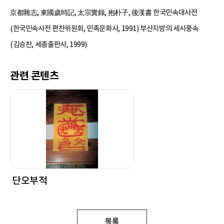
京都雜志, 東國歲時記, 太宗實錄, 抱朴子, 後漢書 한국민속대사전
(한국민속사전 편찬위원회, 민족문화사, 1991) 부산지방의 세시풍속
(김승찬, 세종출판사, 1999)
관련 콘텐츠
단오부적
목록