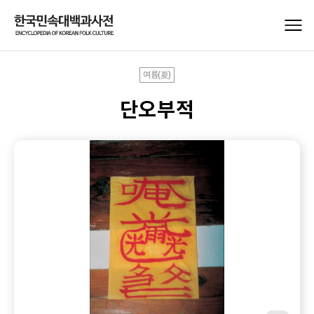
여름(夏)
단오부적