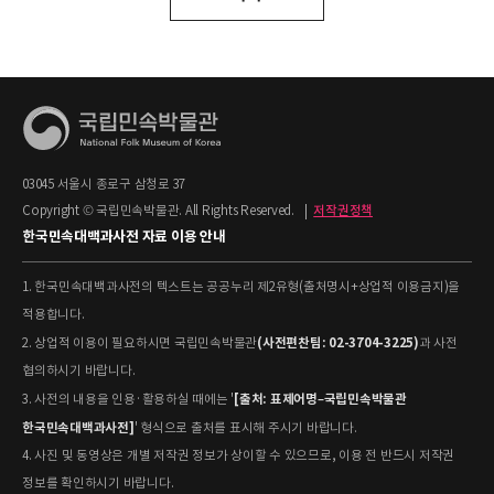
03045 서울시 종로구 삼청로 37
Copyright © 국립민속박물관. All Rights Reserved.
|
저작권정책
한국민속대백과사전 자료 이용 안내
1. 한국민속대백과사전의 텍스트는 공공누리 제2유형(출처명시+상업적 이용금지)을
적용합니다.
(사전편찬팀: 02-3704-3225)
2. 상업적 이용이 필요하시면 국립민속박물관
과 사전
협의하시기 바랍니다.
[출처: 표제어명–국립민속박물관
3. 사전의 내용을 인용·활용하실 때에는 '
한국민속대백과사전]
' 형식으로 출처를 표시해 주시기 바랍니다.
4. 사진 및 동영상은 개별 저작권 정보가 상이할 수 있으므로, 이용 전 반드시 저작권
정보를 확인하시기 바랍니다.