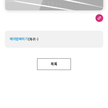
해의밥빠치기
(海衣-)
목록