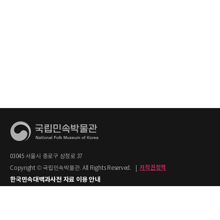
03045 서울시 종로구 삼청로 37
Copyright © 국립민속박물관. All Rights Reserved.
|
저작권정책
한국민속대백과사전 자료 이용 안내
1. 한국민속대백과사전의 텍스트는 공공누리 제2유형(출처명시+상업적 이용금지)을
적용합니다.