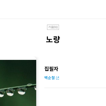
가을(秋)
노량
집필자
백순철