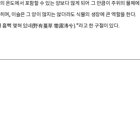
의 온도에서 포함할 수 있는 양보다 많게 되어 그 만큼이 주위의 물체에
히며, 이슬은 그 양이 많지는 않더라도 식물의 생장에 큰 역할을 한다. 
 흠뻑 맺혀 있네(野有蔓草 零露漙兮).”라고 한 구절이 있다.