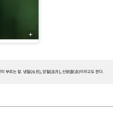
 부르는 말. 냉월(冷月), 양월(凉月), 신량(新凉)이라고도 한다.