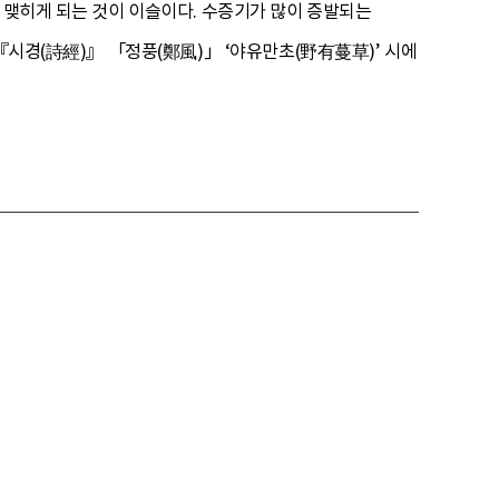
 맺히게 되는 것이 이슬이다. 수증기가 많이 증발되는
『시경(詩經)』 「정풍(鄭風)」 ‘야유만초(野有蔓草)’ 시에