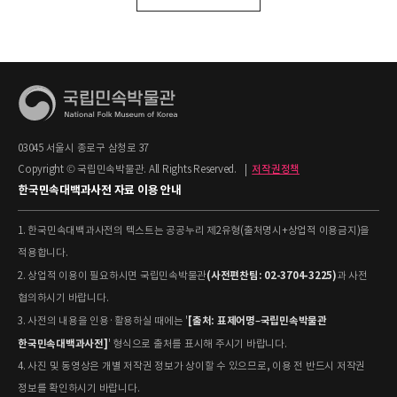
03045 서울시 종로구 삼청로 37
Copyright © 국립민속박물관. All Rights Reserved.
|
저작권정책
한국민속대백과사전 자료 이용 안내
1. 한국민속대백과사전의 텍스트는 공공누리 제2유형(출처명시+상업적 이용금지)을
적용합니다.
(사전편찬팀: 02-3704-3225)
2. 상업적 이용이 필요하시면 국립민속박물관
과 사전
협의하시기 바랍니다.
[출처: 표제어명–국립민속박물관
3. 사전의 내용을 인용·활용하실 때에는 '
한국민속대백과사전]
' 형식으로 출처를 표시해 주시기 바랍니다.
4. 사진 및 동영상은 개별 저작권 정보가 상이할 수 있으므로, 이용 전 반드시 저작권
정보를 확인하시기 바랍니다.