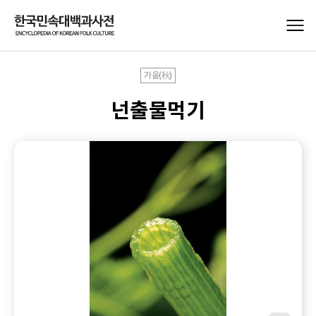
가을(秋)
넌출물먹기