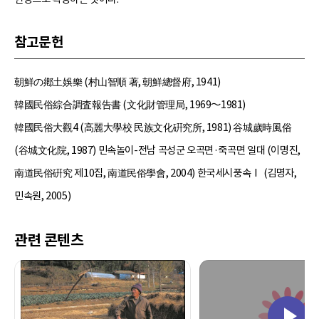
참고문헌
朝鮮の鄕土娛樂 (村山智順 著, 朝鮮總督府, 1941)
韓國民俗綜合調査報告書 (文化財管理局, 1969～1981)
韓國民俗大觀4 (高麗大學校 民族文化硏究所, 1981) 谷城歲時風俗
(谷城文化院, 1987) 민속놀이-전남 곡성군 오곡면·죽곡면 일대 (이명진,
南道民俗硏究 제10집, 南道民俗學會, 2004) 한국세시풍속Ⅰ (김명자,
민속원, 2005)
관련 콘텐츠