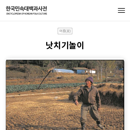
여름(夏)
낫치기놀이