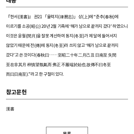
내용
『한서(漢書)』 권21 「율력지(律曆志)」 상(上)에 “춘추(春秋)에
이르기를 소공(昭公) 20년 2월 기축에 ‘해가 남으로 끝까지 갔다’ 하였으니
이것은 윤월(閏月)을 잘못 계산하여 동지(冬至)가 제 달에 들어서지
않았기 때문에 전(傳)에 동지(冬至)라 쓰지 않고 ‘해가 남으로 끝까지
갔다’고 쓴 것이다(春秋曰……至昭二十年二月己丑 日南至 失閏
至在非其月 梓慎望氛氣而 弗正 不履端於始也 故傳不曰冬至
而曰日南至).”라고 한 구절이 있다.
참고문헌
漢書
목록