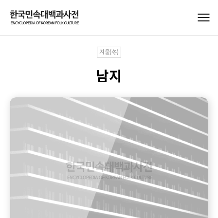
겨울(冬)
남지