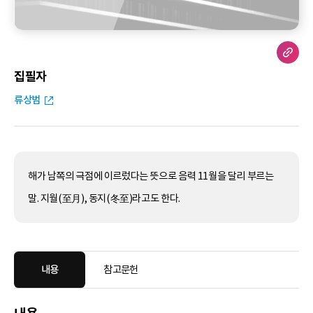
집필자
류상범
해가 남쪽의 극점에 이르렀다는 뜻으로 음력 11월을 달리 부르는
말. 지월(至月), 동지(冬至)라고도 한다.
내용
참고문헌