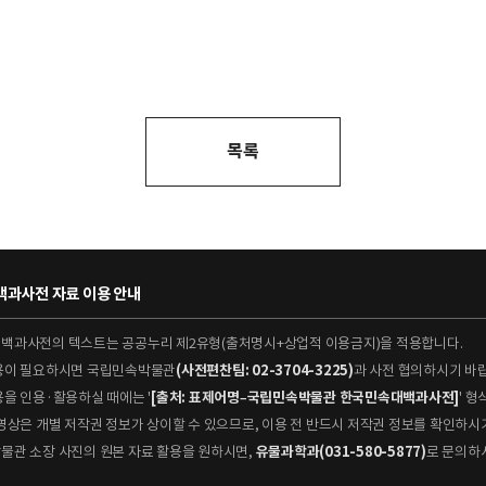
목록
과사전 자료 이용 안내
대백과사전의 텍스트는 공공누리 제2유형(출처명시+상업적 이용금지)을 적용합니다.
이용이 필요하시면 국립민속박물관
(사전편찬팀: 02-3704-3225)
과 사전 협의하시기 바
용을 인용·활용하실 때에는 '
[출처: 표제어명–국립민속박물관 한국민속대백과사전]
' 
 동영상은 개별 저작권 정보가 상이할 수 있으므로, 이용 전 반드시 저작권 정보를 확인하시
박물관 소장 사진의 원본 자료 활용을 원하시면,
유물과학과(031-580-5877)
로 문의하