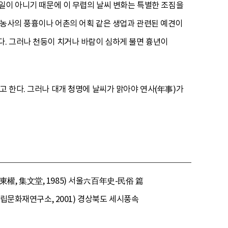
 일이 아니기 때문에 이 무렵의 날씨 변화는 특별한 조짐을
 농사의 풍흉이나 어촌의 어획 같은 생업과 관련된 예견이
다. 그러나 천둥이 치거나 바람이 심하게 불면 흉년이
고 한다. 그러나 대개 청명에 날씨가 맑아야 연사(年事)가
權, 集文堂, 1985) 서울六百年史-民俗 篇
국립문화재연구소, 2001) 경상북도 세시풍속