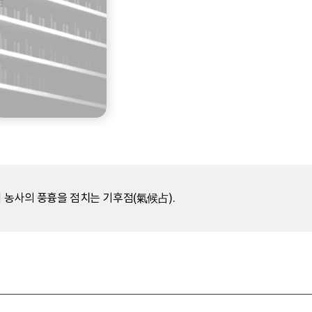
해 농사의 풍흉을 점치는 기후점(氣候占).