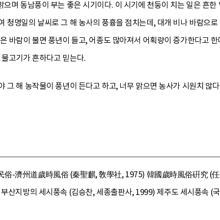
맑으며 동남풍이 부는 좋은 시기이다. 이 시기에 천둥이 치는 일은 흔한
여 청명일의 날씨로 그 해 농사의 풍흉을 점치는데, 대개 비나 바람으로
은 바람이 불면 풍년이 들고, 어종도 많아져서 어획량이 증가한다고 한
 물고기가 흔하다고 믿는다.
 그 해 농작물이 풍년이 든다고 하고, 너무 맑으면 농사가 시원치 않다
-濟州道歲時風俗 (秦聖麒, 敎學社, 1975) 韓國歲時風俗硏究 (任東
부산지방의 세시풍속 (김승찬, 세종출판사, 1999) 제주도 세시풍속 (