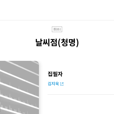
봄(春)
날씨점(청명)
집필자
김지욱