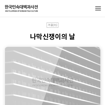
겨울(冬)
나막신쟁이의 날