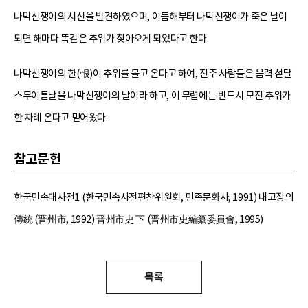
나막신쟁이의 시신을 발견하였으며, 이듬해부터 나막신쟁이가 죽은 날이
되면 해마다 똑같은 추위가 찾아오게 되었다고 한다.
나막신쟁이의 한(恨)이 추위를 몰고 온다고 하여, 진주 사람들은 음력 섣달
스무이튿날을 나막신쟁이의 날이라 하고, 이 무렵에는 반드시 모진 추위가
한 차례 온다고 믿어왔다.
참고문헌
한국민속대사전1 (한국민속사전편찬위원회, 민족문화사, 1991) 내고장의
傳統 (晋州市, 1992) 晋州市史 下 (晋州市史編纂委員會, 1995)
목록