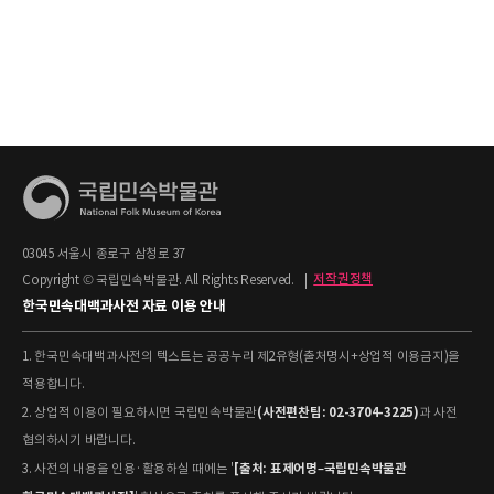
03045 서울시 종로구 삼청로 37
Copyright © 국립민속박물관. All Rights Reserved.
|
저작권정책
한국민속대백과사전 자료 이용 안내
1. 한국민속대백과사전의 텍스트는 공공누리 제2유형(출처명시+상업적 이용금지)을
적용합니다.
(사전편찬팀: 02-3704-3225)
2. 상업적 이용이 필요하시면 국립민속박물관
과 사전
협의하시기 바랍니다.
[출처: 표제어명–국립민속박물관
3. 사전의 내용을 인용·활용하실 때에는 '