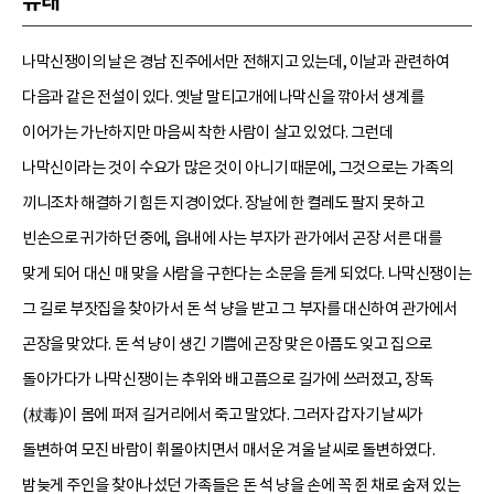
유래
나막신쟁이의 날은 경남 진주에서만 전해지고 있는데, 이날과 관련하여
다음과 같은 전설이 있다. 옛날 말티고개에 나막신을 깎아서 생계를
이어가는 가난하지만 마음씨 착한 사람이 살고 있었다. 그런데
나막신이라는 것이 수요가 많은 것이 아니기 때문에, 그것으로는 가족의
끼니조차 해결하기 힘든 지경이었다. 장날에 한 켤레도 팔지 못하고
빈손으로 귀가하던 중에, 읍내에 사는 부자가 관가에서 곤장 서른 대를
맞게 되어 대신 매 맞을 사람을 구한다는 소문을 듣게 되었다. 나막신쟁이는
그 길로 부잣집을 찾아가서 돈 석 냥을 받고 그 부자를 대신하여 관가에서
곤장을 맞았다. 돈 석 냥이 생긴 기쁨에 곤장 맞은 아픔도 잊고 집으로
돌아가다가 나막신쟁이는 추위와 배고픔으로 길가에 쓰러졌고, 장독
(杖毒)이 몸에 퍼져 길거리에서 죽고 말았다. 그러자 갑자기 날씨가
돌변하여 모진 바람이 휘몰아치면서 매서운 겨울 날씨로 돌변하였다.
밤늦게 주인을 찾아나섰던 가족들은 돈 석 냥을 손에 꼭 쥔 채로 숨져 있는