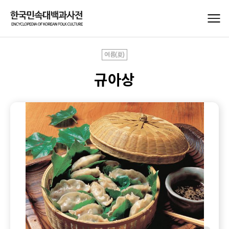
여름(夏)
규아상