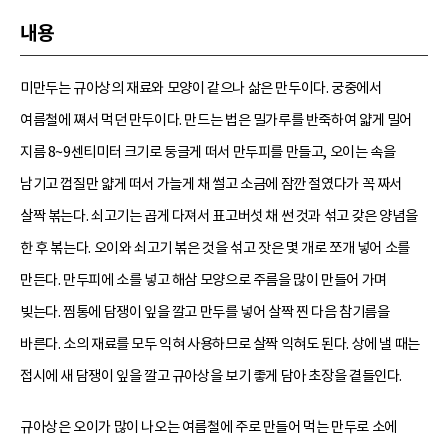
내용
미만두는 규아상의 재료와 모양이 같으나 삶은 만두이다. 궁중에서
여름철에 쪄서 먹던 만두이다. 만드는 법은 밀가루를 반죽하여 얇게 밀어
지름 8~9센티미터 크기로 둥글게 떠서 만두피를 만들고, 오이는 속을
남기고 껍질만 얇게 떠서 가늘게 채 썰고 소금에 잠깐 절였다가 꼭 짜서
살짝 볶는다. 쇠고기는 곱게 다져서 표고버섯 채 썬 것과 섞고 갖은 양념을
한 후 볶는다. 오이와 쇠고기 볶은 것을 섞고 잣은 몇 개로 쪼개 넣어 소를
만든다. 만두피에 소를 넣고 해삼 모양으로 주름을 많이 만들어 가며
빚는다. 찜통에 담쟁이 잎을 깔고 만두를 넣어 살짝 찐 다음 참기름을
바른다. 소의 재료를 모두 익혀 사용하므로 살짝 익혀도 된다. 상에 낼 때는
접시에 새 담쟁이 잎을 깔고 규아상을 보기 좋게 담아 초장을 곁들인다.
규아상은 오이가 많이 나오는 여름철에 주로 만들어 먹는 만두로 소에