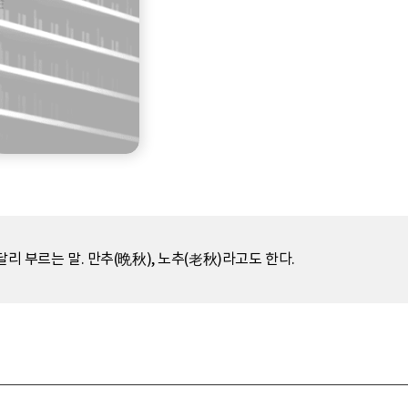
리 부르는 말. 만추(晩秋), 노추(老秋)라고도 한다.