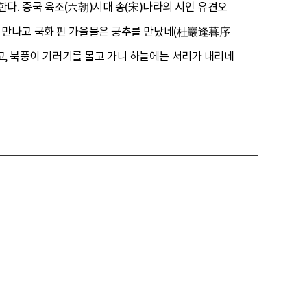
당한다. 중국 육조(六朝)시대 송(宋)나라의 시인 유견오
 만나고 국화 핀 가을물은 궁추를 만났네(桂巖逢暮序
하고, 북풍이 기러기를 몰고 가니 하늘에는 서리가 내리네