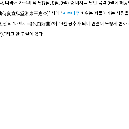
 따라서 가을의 석 달(7월, 8월, 9월) 중 마지막 달인 음력 9월에 해
(侍宴宣猷堂湘東王應令)’ 시에 “
계수나무
바위는 저물어가는 시절을
鮑照)의 ‘대백저곡(代白紵曲)’에 “9월 궁추가 되니 연잎이 노랗게 변
”라고 한 구절이 있다.