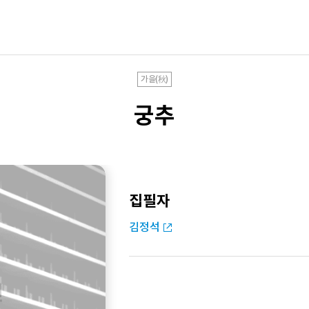
가을(秋)
궁추
집필자
김정석