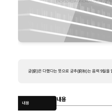
궁(窮)은 다했다는 뜻으로 궁추(窮秋)는 음력 9월을 달
내용
내용