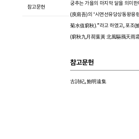
궁추는 가을의 마지막 달을 의미한다.
참고문헌
(庾肩吾)의 ‘시연선유당상동왕응령
菊水值窮秋).”라고 하였고, 포조(
(窮秋九月荷葉黃 北風驅鴈天雨霜).
참고문헌
古詩紀, 鮑明遠集