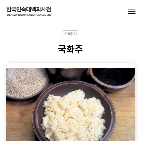
가을(秋)
국화주