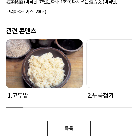
名家銘酒 (박록담, 효일문화사, 1999) 다시 쓰는 酒方文 (박록담,
코리아쇼케이스, 2005)
관련 콘텐츠
1.고두밥
2.누룩첨가
목록