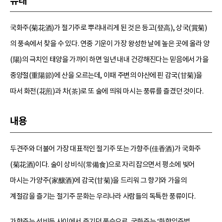
유래
국화주(菊花酒)가 절기주로 뿌리내리게 된 것은 등고(登高), 상국(賞菊)
의 풍속에서 찾을 수 있다. 연중 기운이 가장 왕성한 날에 높은 곳에 올라 양
(陽)의 극치인 태양을 가까이 하면 일년 내내 건강해진다는 믿음에서 가을
중양절(重陽節)에 산을 오르는데, 이때 주변의 야산에 핀 감국(甘菊)을
따서 화전(花煎)과 차(茶)로 또 술에 띄워 마시는 풍류를 즐겼던 것이다.
내용
두견주와 더불어 가장 대표적인 절기주 또는 가향주(佳香酒)가 국화주
(菊花酒)이다. 술이 상비식(常備食)으로 자리 잡으면서 평소에 빚어
마시는 가양주(家釀酒)에 감국(甘菊)을 드리워 그 향기와 가을의
계절감을 즐기는 절기주 문화는 우리나라 사람들의 독특한 풍류이다.
가향주는 선비들 사이에서 즐기던 풍습으로, 국화주는 ‘화향입주법