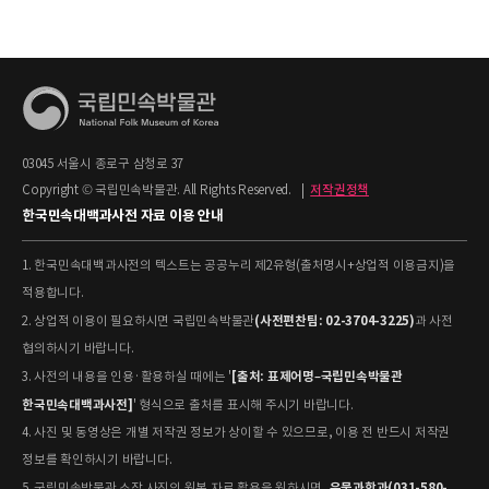
03045 서울시 종로구 삼청로 37
Copyright © 국립민속박물관. All Rights Reserved.
|
저작권정책
한국민속대백과사전 자료 이용 안내
1. 한국민속대백과사전의 텍스트는 공공누리 제2유형(출처명시+상업적 이용금지)을
적용합니다.
(사전편찬팀: 02-3704-3225)
2. 상업적 이용이 필요하시면 국립민속박물관
과 사전
협의하시기 바랍니다.
[출처: 표제어명–국립민속박물관
3. 사전의 내용을 인용·활용하실 때에는 '
한국민속대백과사전]
' 형식으로 출처를 표시해 주시기 바랍니다.
4. 사진 및 동영상은 개별 저작권 정보가 상이할 수 있으므로, 이용 전 반드시 저작권
정보를 확인하시기 바랍니다.
유물과학과(031-580-
5. 국립민속박물관 소장 사진의 원본 자료 활용을 원하시면,