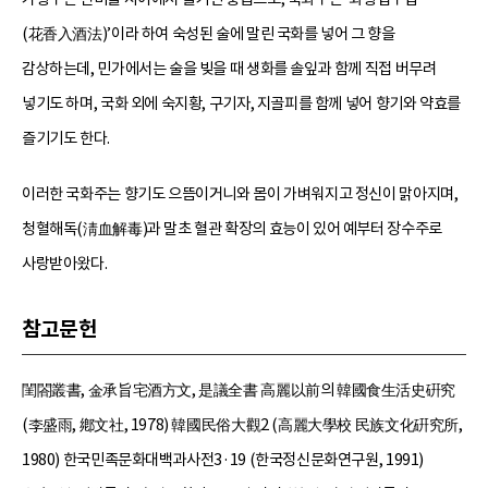
(花香入酒法)’이라 하여 숙성된 술에 말린 국화를 넣어 그 향을
감상하는데, 민가에서는 술을 빚을 때 생화를 솔잎과 함께 직접 버무려
넣기도 하며, 국화 외에 숙지황, 구기자, 지골피를 함께 넣어 향기와 약효를
즐기기도 한다.
이러한 국화주는 향기도 으뜸이거니와 몸이 가벼워지고 정신이 맑아지며,
청혈해독(淸血解毒)과 말초 혈관 확장의 효능이 있어 예부터 장수주로
사랑받아왔다.
참고문헌
閨閤叢書, 金承旨宅酒方文, 是議全書 高麗以前의 韓國食生活史硏究
(李盛雨, 鄕文社, 1978) 韓國民俗大觀2 (高麗大學校 民族文化硏究所,
1980) 한국민족문화대백과사전3·19 (한국정신문화연구원, 1991)