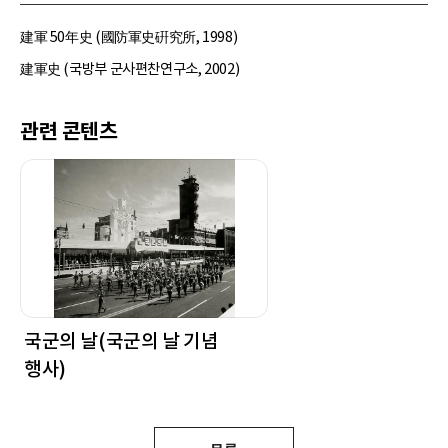
建軍 50年史 (國防軍史硏究所, 1998)
建軍史 (국방부 군사편찬연구소, 2002)
관련 콘텐츠
국군의 날(국군의 날 기념
행사)