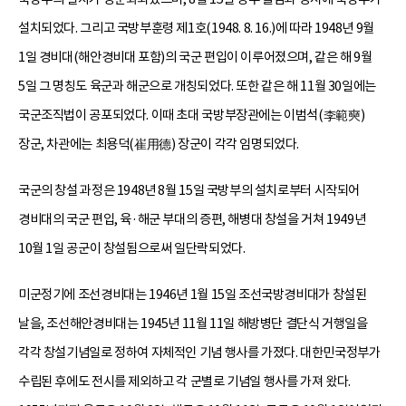
설치되었다. 그리고 국방부훈령 제1호(1948. 8. 16.)에 따라 1948년 9월
1일 경비대(해안경비대 포함)의 국군 편입이 이루어졌으며, 같은 해 9월
5일 그 명칭도 육군과 해군으로 개칭되었다. 또한 같은 해 11월 30일에는
국군조직법이 공포되었다. 이때 초대 국방부장관에는 이범석(李範奭)
장군, 차관에는 최용덕(崔用德) 장군이 각각 임명되었다.
국군의 창설 과정은 1948년 8월 15일 국방부의 설치로부터 시작되어
경비대의 국군 편입, 육·해군 부대의 증편, 해병대 창설을 거쳐 1949년
10월 1일 공군이 창설됨으로써 일단락되었다.
미군정기에 조선경비대는 1946년 1월 15일 조선국방경비대가 창설된
날을, 조선해안경비대는 1945년 11월 11일 해방병단 결단식 거행일을
각각 창설기념일로 정하여 자체적인 기념 행사를 가졌다. 대한민국정부가
수립된 후에도 전시를 제외하고 각 군별로 기념일 행사를 가져 왔다.