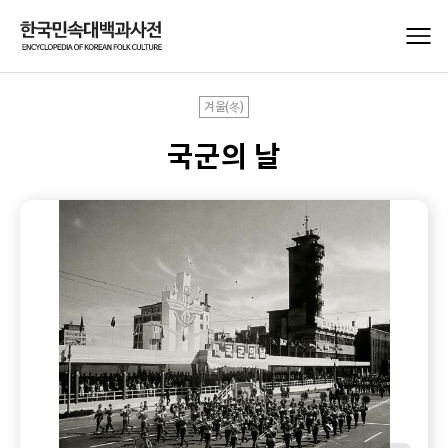
겨울(冬)
국군의 날