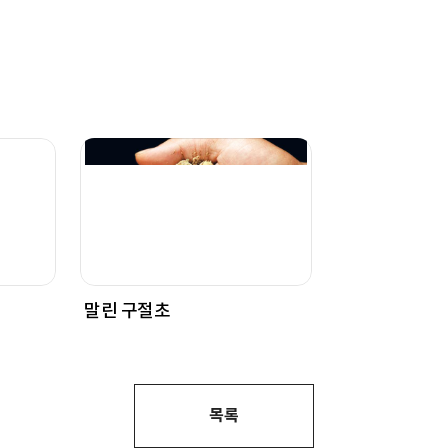
말린 구절초
목록