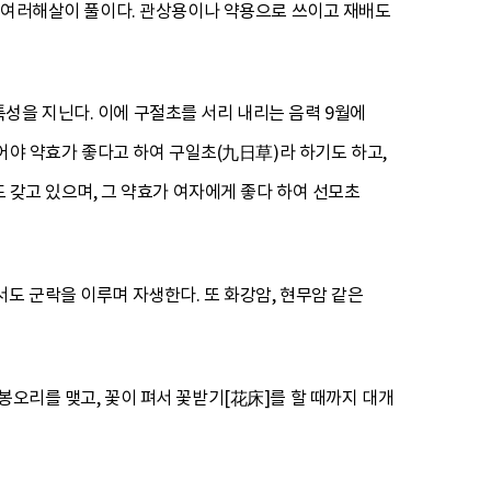
 속하는 여러해살이 풀이다. 관상용이나 약용으로 쓰이고 재배도
성을 지닌다. 이에 구절초를 서리 내리는 음력 9월에
뜯어야 약효가 좋다고 하여 구일초(九日草)라 하기도 하고,
도 갖고 있으며, 그 약효가 여자에게 좋다 하여 선모초
도 군락을 이루며 자생한다. 또 화강암, 현무암 같은
봉오리를 맺고, 꽃이 펴서 꽃받기[花床]를 할 때까지 대개