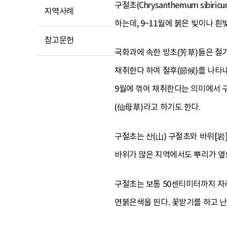
구절초(Chrysanthemum si
지역사례
하는데, 9~11월에 붉은 빛이나 흰
참고문헌
국화과에 속한 방초(芳草)들은 절기
채취한다 하여 절후(節候)를 나타내
9월에 꺾어 채취한다는 의미에서 구
(仙母草)라고 하기도 한다.
구절초는 산(山) 구절초와 바위[岩
바위가 많은 지역에서도 뿌리가 옆
구절초는 보통 50센티미터까지 자라
연붉은색을 띈다. 꽃받기를 하고 난