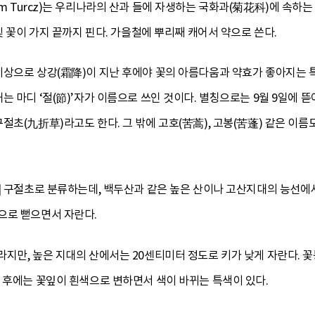
biricum Turcz)는 우리나라의 산과 들에 자생하는 국화과(菊花科)에
빛 꽃이 가지 끝까지 핀다. 가을철에 뿌리째 캐어서 약으로 쓴다.
상으로 상강(霜降)이 지난 후에야 꽃의 아름다움과 약효가 좋아지는 특
는 마디 ‘절(節)’자가 이름으로 쓰인 것이다. 별칭으로는 9월 9일에 
절초(九折草)라고도 한다. 그 밖에 고호(苦蒿), 고봉(苦蓬) 같은 이름
] 구절초로 분류하는데, 백두산과 같은 높은 산이나 고산지대의 능선에서
으로 뻗으면서 자란다.
지만, 높은 지대의 산에서는 20센티미터 정도로 키가 낮게 자란다. 꽃
 후에는 꽃잎이 흰색으로 변하면서 색이 바뀌는 특색이 있다.