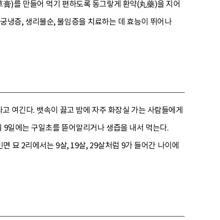
膏)를 만들어 먹기 편하도록 동그랗게 환약(丸藥)을 지어
 자궁냉증, 생리불순, 불임증을 치료하는 데 효능이 뛰어나
고 여긴다. 뱃속이 끓고 밤에 자주 화장실 가는 사람들에게
월 9일에는 구일초를 뜯어말리거나 생즙을 내서 먹는다.
묘 2리에서는 9살, 19살, 29살처럼 9가 들어간 나이에