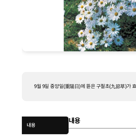
9월 9일 중양일(重陽日)에 뜯은 구절초(九節草)가 효
내용
내용