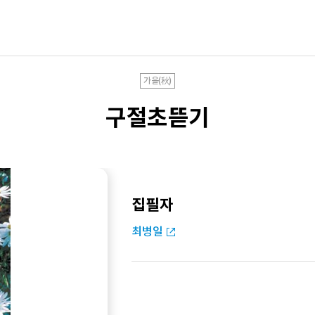
가을(秋)
구절초뜯기
집필자
최병일