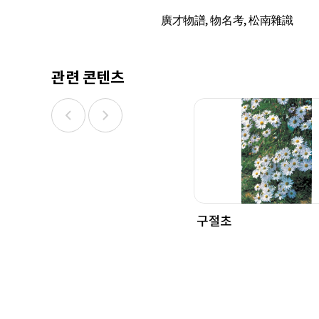
廣才物譜, 物名考, 松南雜識
관련 콘텐츠
구절초