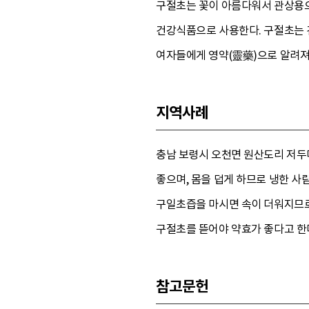
구절초는 꽃이 아름다워서 관상용으
건강식품으로 사용한다. 구절초는 건위
여자들에게 영약(靈藥)으로 알려져
지역사례
충남 보령시 오천면 원산도리 저두
좋으며, 몸을 덥게 하므로 냉한 사
구일초즙을 마시면 속이 더워지므로 
구절초를 뜯어야 약효가 좋다고 한
참고문헌