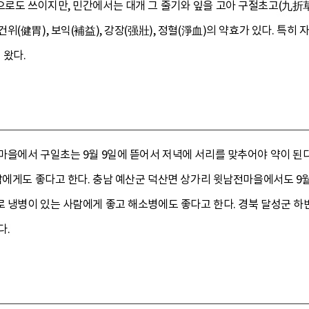
로도 쓰이지만, 민간에서는 대개 그 줄기와 잎을 고아 구절초고(九折草
(健胃), 보익(補益), 강장(强壯), 정혈(淨血)의 약효가 있다. 특히
 왔다.
마을에서 구일초는 9월 9일에 뜯어서 저녁에 서리를 맞추어야 약이 된다
람에게도 좋다고 한다. 충남 예산군 덕산면 상가리 윗남전마을에서도 9
냉병이 있는 사람에게 좋고 해소병에도 좋다고 한다. 경북 달성군 하빈면 
다.