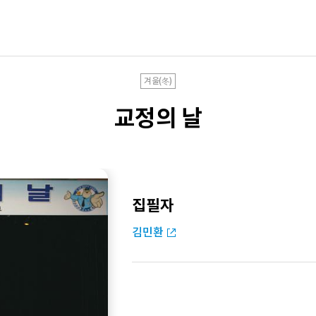
겨울(冬)
교정의 날
집필자
김민환