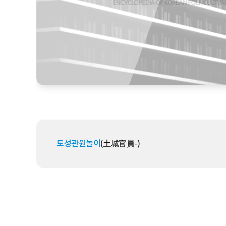
토성관원놀이
(土城官員-)