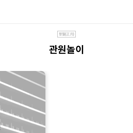
정월(正月)
관원놀이