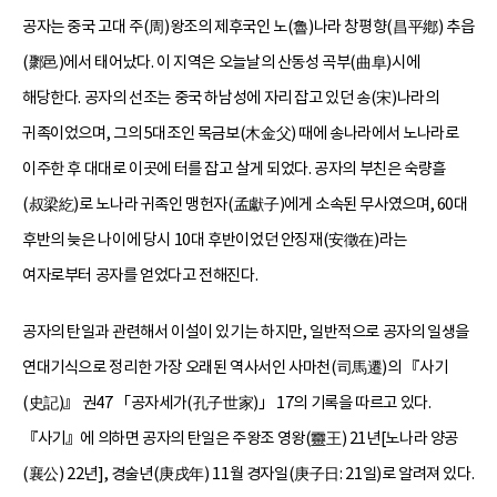
공자는 중국 고대 주(周)왕조의 제후국인 노(魯)나라 창평향(昌平鄕) 추읍
(鄹邑)에서 태어났다. 이 지역은 오늘날의 산동성 곡부(曲阜)시에
해당한다. 공자의 선조는 중국 하남성에 자리 잡고 있던 송(宋)나라의
귀족이었으며, 그의 5대조인 목금보(木金父) 때에 송나라에서 노나라로
이주한 후 대대로 이곳에 터를 잡고 살게 되었다. 공자의 부친은 숙량흘
(叔梁紇)로 노나라 귀족인 맹헌자(孟獻子)에게 소속된 무사였으며, 60대
후반의 늦은 나이에 당시 10대 후반이었던 안징재(安徵在)라는
여자로부터 공자를 얻었다고 전해진다.
공자의 탄일과 관련해서 이설이 있기는 하지만, 일반적으로 공자의 일생을
연대기식으로 정리한 가장 오래된 역사서인 사마천(司馬遷)의 『사기
(史記)』 권47 「공자세가(孔子世家)」 17의 기록을 따르고 있다.
『사기』에 의하면 공자의 탄일은 주왕조 영왕(靈王) 21년[노나라 양공
(襄公) 22년], 경술년(庚戌年) 11월 경자일(庚子日: 21일)로 알려져 있다.