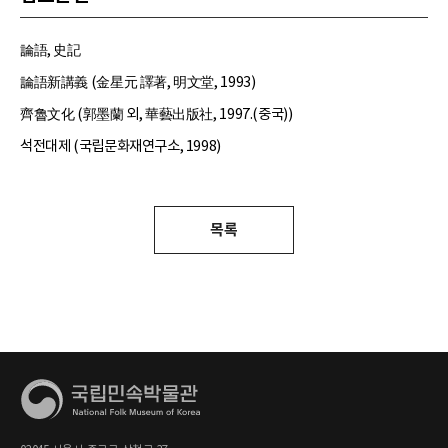
論語, 史記
論語新講義 (金星元 譯著, 明文堂, 1993)
齊魯文化 (郭墨蘭 외, 華藝出版社, 1997.(중국))
석전대제 (국립문화재연구소, 1998)
목록