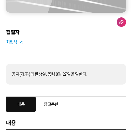
집필자
최형식
공자(孔子)의 탄생일. 음력 8월 27일을 말한다.
내용
참고문헌
내용