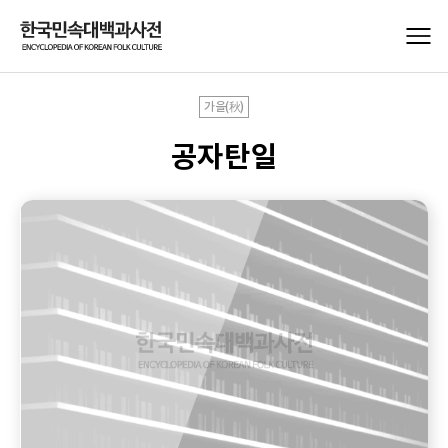
가을(秋)
공자탄일