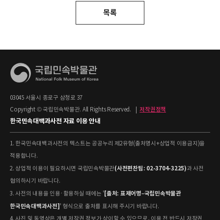
목록
03045 서울시 종로구 삼청로 37
Copyright © 국립민속박물관. All Rights Reserved.
|
저작권정책
한국민속대백과사전 자료 이용 안내
1. 한국민속대백과사전의 텍스트는 공공누리 제2유형(출처명시+상업적 이용금지)을
적용합니다.
(사전편찬팀: 02-3704-3225)
2. 상업적 이용이 필요하시면 국립민속박물관
과 사전
협의하시기 바랍니다.
[출처: 표제어명–국립민속박물관
3. 사전의 내용을 인용·활용하실 때에는 '
한국민속대백과사전]
' 형식으로 출처를 표시해 주시기 바랍니다.
4. 사진 및 동영상은 개별 저작권 정보가 상이할 수 있으므로, 이용 전 반드시 저작권