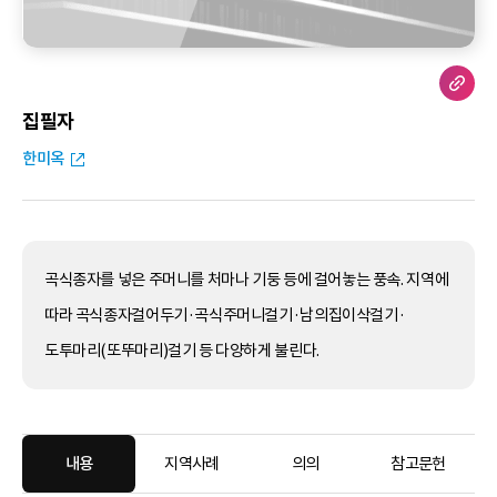
집필자
한미옥
곡식종자를 넣은 주머니를 처마나 기둥 등에 걸어놓는 풍속. 지역에
따라 곡식종자걸어두기·곡식주머니걸기·남의집이삭걸기·
도투마리(또뚜마리)걸기 등 다양하게 불린다.
내용
지역사례
의의
참고문헌