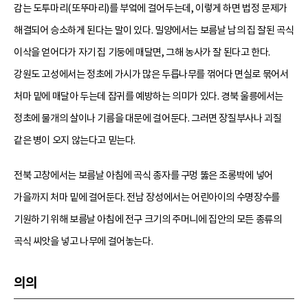
감는 도투마리(또뚜마리)를 부엌에 걸어두는데, 이렇게 하면 법정 문제가
해결되어 승소하게 된다는 말이 있다. 밀양에서는 보름날 남의 집 잘된 곡식
이삭을 얻어다가 자기 집 기둥에 매달면, 그해 농사가 잘 된다고 한다.
강원도 고성에서는 정초에 가시가 많은 두릅나무를 꺾어다 면실로 묶어서
처마 밑에 매달아 두는데 잡귀를 예방하는 의미가 있다. 경북 울릉에서는
정초에 물개의 살이나 기름을 대문에 걸어둔다. 그러면 장질부사나 괴질
같은 병이 오지 않는다고 믿는다.
전북 고창에서는 보름날 아침에 곡식 종자를 구멍 뚫은 조롱박에 넣어
가을까지 처마 밑에 걸어둔다. 전남 장성에서는 어린아이의 수명장수를
기원하기 위해 보름날 아침에 전구 크기의 주머니에 집안의 모든 종류의
곡식 씨앗을 넣고 나무에 걸어놓는다.
의의