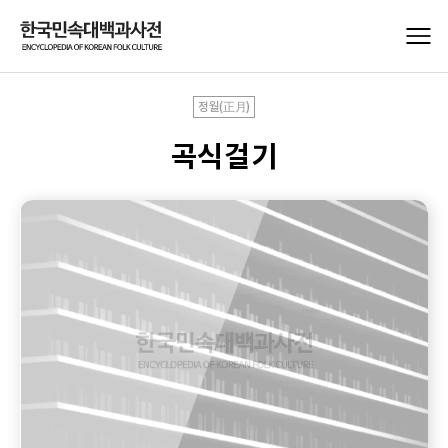
정월(正月)
곡식걸기