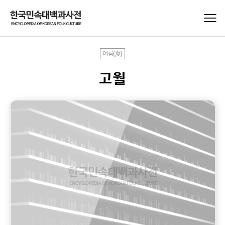
여름(夏)
고월