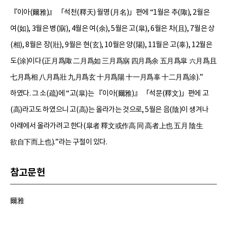
『이아(爾雅)』 「석천(釋天) 월명(月名)」편에 “1월은 추(陬), 2월은
여(如), 3월은 병(寎), 4월은 여(余), 5월은 고(皐), 6월은 차(且), 7월은 상
(相), 8월은 장(壯), 9월은 현(玄), 10월은 양(陽), 11월은 고(辜), 12월은
도(涂)이다(正月爲陬 二月爲如 三月爲寎 四月爲余 五月爲皐 六月爲且
七月爲相 八月爲壯 九月爲玄 十月爲陽 十一月爲辜 十二月爲涂).”
하였다. 그 소(疏)에 “고(皐)는 『이아(爾雅)』 「석문(釋文)」편에 고
(高)라고도 하였으니 고(高)는 올라가는 것으로, 5월은 음(陰)이 생겨나
아래에서 올라가려고 한다(皐者 釋文或作高 同 高者上也 五月 陰生
欲自下而上也).”라는 구절이 있다.
참고문헌
爾雅