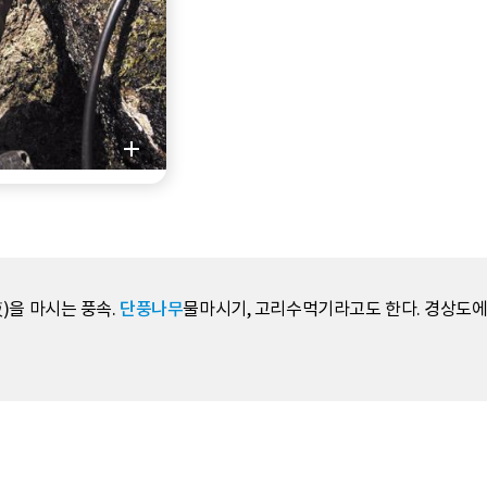
)을 마시는 풍속.
단풍나무
물마시기, 고리수먹기라고도 한다. 경상도