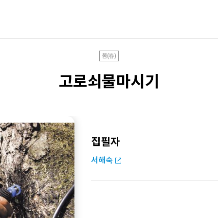
봄(春)
고로쇠물마시기
집필자
서해숙