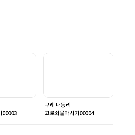
구례 내동리
구례 
00003
고로쇠물마시기00004
고로쇠