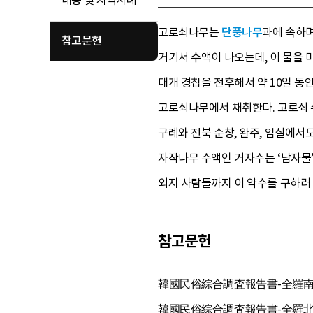
내용 및 지역사례
고로쇠나무는
단풍나무
과에 속하며
참고문헌
거기서 수액이 나오는데, 이 물을 
대개 경칩을 전후해서 약 10일 동안
고로쇠나무에서 채취한다. 고로쇠 수
구례와 전북 순창, 완주, 임실에서
자작나무 수액인 거자수는 ‘남자물’
외지 사람들까지 이 약수를 구하러 
참고문헌
韓國民俗綜合調査報告書-全羅南道 篇
韓國民俗綜合調査報告書-全羅北道 篇