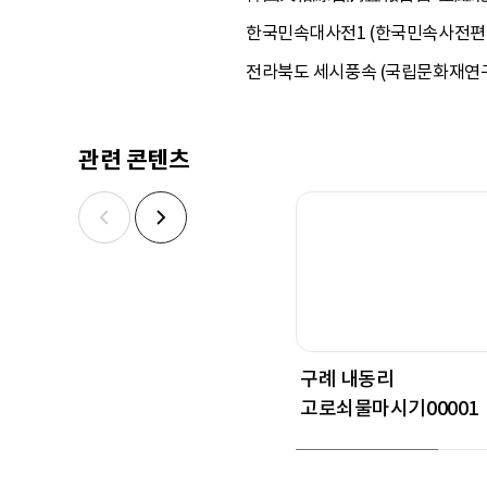
한국민속대사전1 (한국민속사전편찬위
전라북도 세시풍속 (국립문화재연구소
관련 콘텐츠
구례 내동리
고로쇠물마시기00001