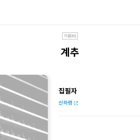
가을(秋)
계추
집필자
신하령