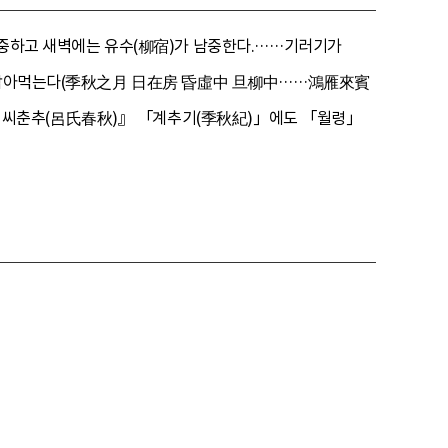
 남중하고 새벽에는 유수(柳宿)가 남중한다.……기러기가
새를 잡아먹는다(季秋之月 日在房 昏虛中 旦柳中……鴻雁來賓
여씨춘추(呂氏春秋)』 「계추기(季秋紀)」에도 「월령」