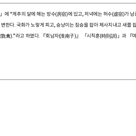
」에 “계추의 달에 해는 방수(房宿)에 있고, 저녁에는 허수(虛宿)가
로 변한다. 국화가 노랗게 피고, 승냥이는 짐승을 잡아 제사지내고 
禽).”라고 하였다. 『회남자(淮南子)』 「시칙훈(時則訓)」과 『