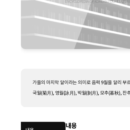
가을의 마지막 달이라는 의미로 음력 9월을 달리 부르는 
국월(菊月), 영월(詠月), 박월(剝月), 모추(暮秋), 잔
내용