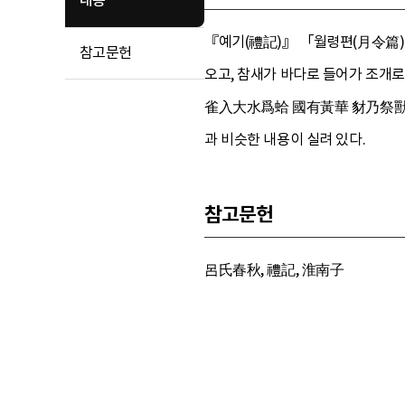
내용
『예기(禮記)』 「월령편(月令篇)
참고문헌
오고, 참새가 바다로 들어가 조개
雀入大水爲蛤 國有黃華 豺乃祭獸戮
과 비슷한 내용이 실려 있다.
참고문헌
呂氏春秋, 禮記, 淮南子