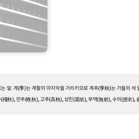
말. 계(季)는 계절의 마지막을 가리키므로 계추(季秋)는 가을의 석 달(7
추(殘秋), 만추(晩秋), 고추(高秋), 상진(霜辰), 무역(無射), 수의(授衣)