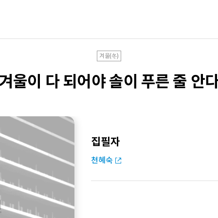
겨울(冬)
겨울이 다 되어야 솔이 푸른 줄 안
집필자
천혜숙