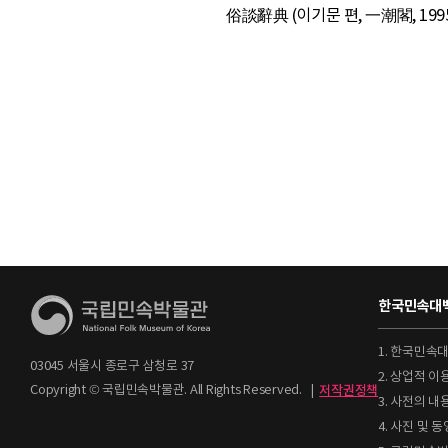
俗談辭典 (이기문 편, 一潮閣, 199
한국민속대백
1. 한국민속
03045 서울시 종로구 삼청로 37
2. 상업적 
Copyright © 국립민속박물관. All Rights Reserved.
|
저작권정책
3. 사전의 내
4. 사진 및