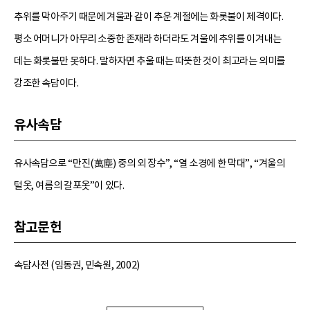
추위를 막아주기 때문에 겨울과 같이 추운 계절에는 화롯불이 제격이다.
평소 어머니가 아무리 소중한 존재라 하더라도 겨울에 추위를 이겨내는
데는 화롯불만 못하다. 말하자면 추울 때는 따뜻한 것이 최고라는 의미를
강조한 속담이다.
유사속담
유사속담으로 “만진(萬塵) 중의 외 장수”, “열 소경에 한 막대”, “겨울의
털옷, 여름의 갈포옷”이 있다.
참고문헌
속담사전 (임동권, 민속원, 2002)