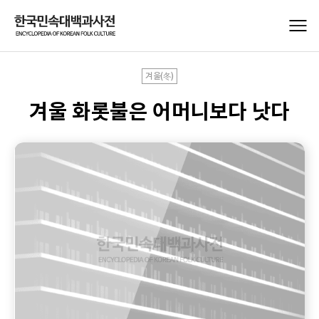
겨울(冬)
겨울 화롯불은 어머니보다 낫다