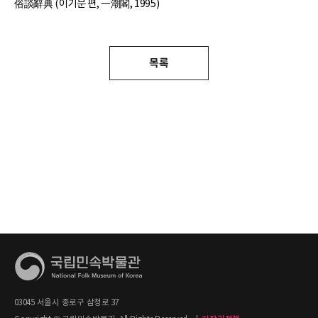
俗談辭典 (이기문 편, 一潮閣, 1995)
목록
03045 서울시 종로구 삼청로 37