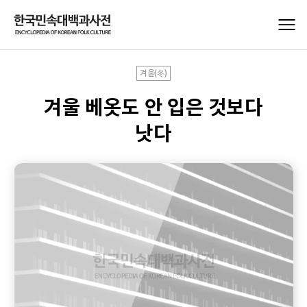
겨울(冬)
겨울 베옷도 안 입은 것보다
낫다