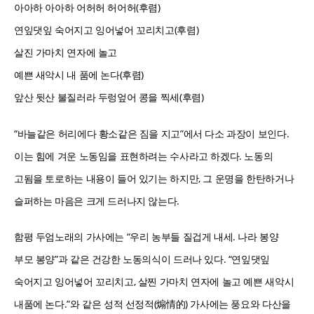
아아하 아아하 어허허 허어허(후렴)
연잎댓잎 숙어지고 잉어넣어 꼬리치고(후렴)
살진 가마치 연자에 놀고
예쁜 새악시 내 품에 논다(후렴)
앞산 뒷산 불질러라 두렁엎어 콩을 찍세(후렴)
“바늘같은 허리에다 황소같은 짐을 지고”에서 다소 과장이 보인다.
이는 힘에 겨운 노동임을 표현하려는 수사라고 하겠다. 노동의
고됨을 토로하는 내용이 들어 있기는 하지만, 그 운명을 한탄하거나
슬퍼하는 마음은 크게 드러나지 않는다.
함평 두엄노래의 가사에는 “우리 농부들 질겁게 내세. 나라 봉양
부모 봉양”과 같은 건강한 노동의식이 드러나 있다. “연잎댓잎
숙어지고 잉어넣어 꼬리치고, 살찐 가마치 연자에 놀고 예쁜 새악시
내품에 논다.”와 같은 성적 선정적(煽情的) 가사에는 풍요와 다산을