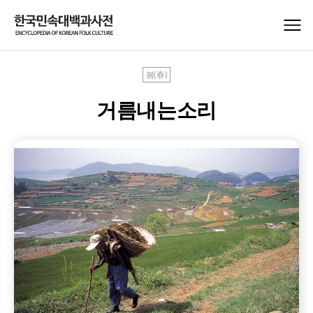
봄(春)
거름내는소리