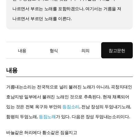
나르면서 부르는 노래를 포함하겠으나, 여기서는 거름을 져
나르면서 부르던 노래를 이른다.
내용
형식
의의
참고문헌
내용
거름내는소리는 전국적으로 널리 불려진 노래가 아니라, 곡창지대인
호남지방 일부에서 불려진 노래인 것으로 추측된다. 현재 채록되어
있는 것은 전북 옥구와 부안의
등짐소리
, 전남 장성의 두엄내기노래,
함평의 두엄노래,
등짐노래
가 있다. 다음은 장성 두엄내는소리이다.
바늘같은 허리에다 황소같은 짐을지고