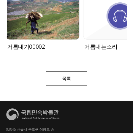
거름내기00002
거름내는소리
목록
03045 서울시 종로구 삼청로 37