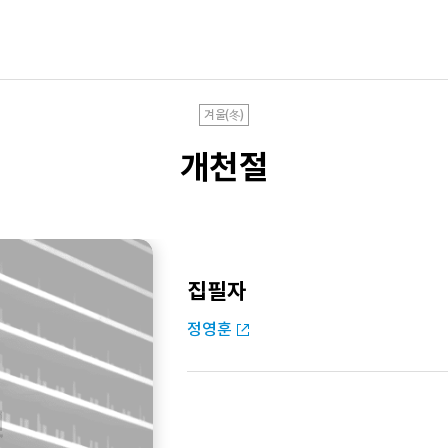
겨울(冬)
개천절
집필자
정영훈