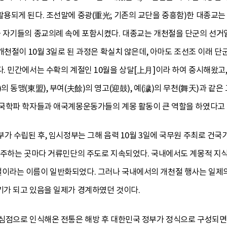
용되게 된다. 조선말에 중광(重光; 기존의 교단을 중흥함)한 대종교는
자기들의 종교의례 속에 포함시켰다. 대종교는 개천절을 단군의 선거일(
개천절이 10월 3일로 된 과정은 확실치 않은데, 아마도 조선조 이래 
. 민간에서는 수확의 계절인 10월을 상달[上月]이라 하여 중시해왔고,
 동맹(東盟), 부여(夫餘)의 영고(迎鼓), 예(濊)의 무천(舞天)과 같
국학파 학자들과 애국계몽운동가들의 계몽 활동이 큰 역할을 하였다고 할
가 수립된 후, 임시정부는 그해 음력 10월 3일에 국무원 주최로 건
거주하는 곳마다 거류민단의 주도로 지속되었다. 국내에서도 계몽적 지식
이라는 이름이 일반화되었다. 그러나 국내에서의 개천절 행사는 일제의
가 되고 있음을 일제가 경계하였던 것이다.
심점으로 인식해온 전통은 해방 후 대한민국 정부가 정식으로 구성되면