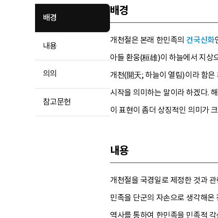
배경
배경
개천절은 본래 한민족의
건국신화
내용
아들 환웅(桓雄)이 하늘에서 지상으
의의
개천(開天; 하늘이 열림)이라 함
시작을 의미하는 말이라 하겠다. 해
참고문헌
이 표현이 좀더 상징적인 의미가 크
내용
개천절을 국경일로 제정한 것과 관
민족을 단군의 자손으로 생각해온 전
역사를 통하여 한민족을 민족적 각