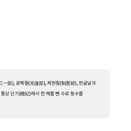
(三一節), 광복절(光復節), 제헌절(制憲節), 한글날과
 통상 단기(檀紀)에서 한 해를 뺀 수로 횟수를