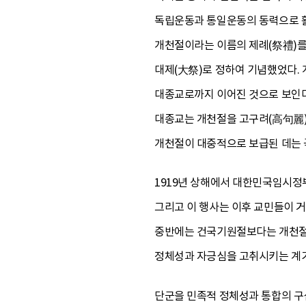
독립운동과 통일운동의 동력으로 활
개천절이라는 이름의 제례(祭禮)를 
대제(大祭)로 정하여 기념했었다. 
대종교로까지 이어진 것으로 보인다
대종교는 개천절을 고구려(高句麗)의
개천절이 대중적으로 보급된 데는 
1919년 상해에서 대한민국임시정부
그리고 이 행사는 이후 교민들이 
중반에는 건국기원절보다는 개천절
정체성과 자긍심을 고취시키는 계기
단군을 민족적 정체성과 통합의 구