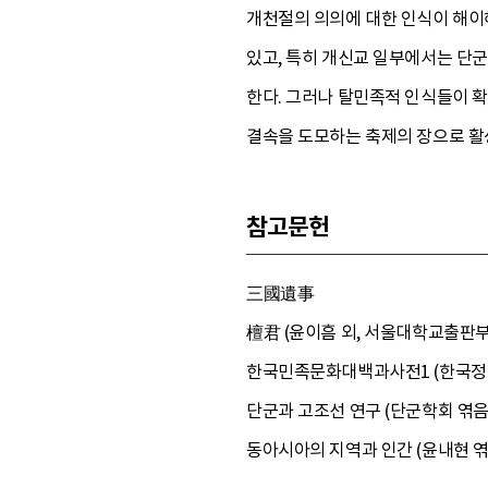
개천절의 의의에 대한 인식이 해이
있고, 특히 개신교 일부에서는 단
한다. 그러나 탈민족적 인식들이 
결속을 도모하는 축제의 장으로 활
참고문헌
三國遺事
檀君 (윤이흠 외, 서울대학교출판부, 
한국민족문화대백과사전1 (한국정신
단군과 고조선 연구 (단군학회 엮음,
동아시아의 지역과 인간 (윤내현 엮음