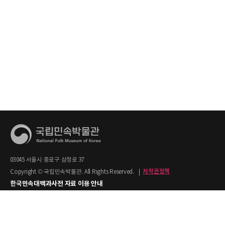
03045 서울시 종로구 삼청로 37
Copyright © 국립민속박물관. All Rights Reserved.
|
저작권정책
한국민속대백과사전 자료 이용 안내
1. 한국민속대백과사전의 텍스트는 공공누리 제2유형(출처명시+상업적 이용금지)을
적용합니다.