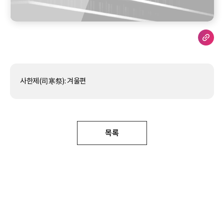
사한제(司寒祭): 겨울편
목록