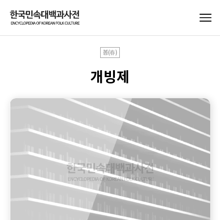
봄(春)
개빙제