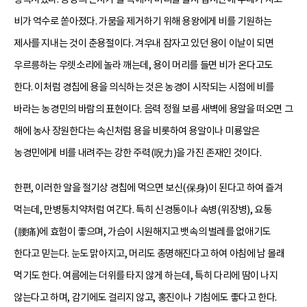
비가 억수로 쏟아졌다. 가뭄을 제거하기 위해 용왕에게 비를 기원하는
제사를 지내는 것이 춘용절이다. 겨우내 잠자고 있던 용이 이날이 되면
우르릉하는 우렛소리에 놀라 깨는데, 용이 머리를 들면 비가 온다고도
한다. 이처럼 경칩에 용을 의식하는 것은 농경이 시작되는 시점에 비를
바라는 농경민의 바람의 표현이다. 음력 정월 보름 새벽에 용알을 떠오면 그
해에 농사 장원한다는 속신처럼 용을 비롯하여 용알이나 미룡알은
농경민에게 비를 내려주는 강한 주력(呪力)을 가진 존재인 것이다.
한편, 이러한 알을 절기상 경칩에 먹으면 보신(保身)이 된다고 하여 즐겨
먹는데, 만병통치약처럼 여긴다. 특히 신경통이나 속병(위장병), 요통
(腰痛)에 효험이 좋으며, 가슴이 시원해지고 뱃속의 벌레를 없애기도
한다고 믿는다. 눈도 맑아지고, 머리도 총명해진다고 하여 아침에 남 몰래
먹기도 한다. 여름에는 더위를 타지 않게 하는데, 특히 다리에 땀이 나지
않는다고 하며, 감기에도 걸리지 않고, 홍진이나 기침에도 좋다고 한다.