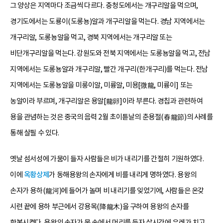
그 양상은 지역마다 조금씩 다르다. 충청도에서는 개구리알을 먹으며,
경기도에서는 도룡이(도롱뇽)알과 개구리알을 먹는다. 경남 지역에서는
개구리알, 도롱뇽알을 먹고, 경북 지역에서는 개구리알 또는
비단개구리알을 먹는다. 강원도와 전북 지역에서는 도롱뇽알을 먹고, 전남
지역에서는 도롱뇽알과 개구리알, 빨간 개구리(한개구리)를 먹는다. 전남
지역에서는 도롱뇽알을 미룽이알, 미륭알, 미용[微龍, 미륭이] 또는
농알이라 부르며, 개구리알은 용알[龍卵]이라 부른다. 경칩과 관련하여
용을 관념하는 것은 중국의 음력 2월 초이튿날의 춘용절(春龍節)의 사례를
통해 살필 수 있다.
옛날 섬서성에 가뭄이 들자 사람들은 비가 내리기를 간절히 기원하였다.
이에
옥황상제
가 동해용왕의 손자에게 비를 내리게 명하였다. 용왕의
손자가 용하(龍河)에 들어가 놀며 비 내리기를 잊었기에, 사람들은 온갖
시련 끝에 용하 부근에서 강용목(降龍木)을 구하여 용왕의 손자를
항복시켰다. 용왕의 손자가 물 속에서 머리를 들자 삽시간에 우레가 치고