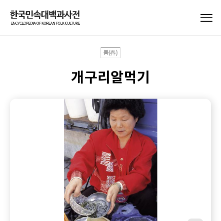
봄(春)
개구리알먹기