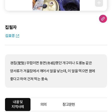
집필자
김효경
경칩(驚蟄) 무렵이면 동면(冬眠)했던 개구리나 도롱뇽 같은
양서류가 겨울잠에서 깨어서 알을 낳는데, 이 알을 먹으면 몸에
좋다고 하여 건져 먹는 풍속.
내용 및
의의
참고문헌
지역사례