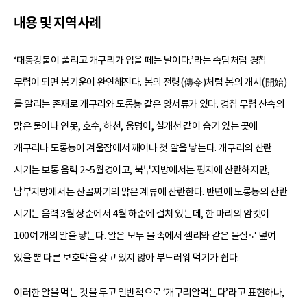
내용 및 지역사례
‘대동강물이 풀리고 개구리가 입을 떼는 날이다.’라는 속담처럼 경칩
무렵이 되면 봄기운이 완연해진다. 봄의 전령(傳令)처럼 봄의 개시(開始)
를 알리는 존재로 개구리와 도롱뇽 같은 양서류가 있다. 경칩 무렵 산속의
맑은 물이나 연못, 호수, 하천, 웅덩이, 실개천 같이 습기 있는 곳에
개구리나 도롱뇽이 겨울잠에서 깨어나 첫 알을 낳는다. 개구리의 산란
시기는 보통 음력 2~5월경이고, 북부지방에서는 평지에 산란하지만,
남부지방에서는 산골짜기의 맑은 계류에 산란한다. 반면에 도롱뇽의 산란
시기는 음력 3월 상순에서 4월 하순에 걸쳐 있는데, 한 마리의 암컷이
100여 개의 알을 낳는다. 알은 모두 물 속에서 젤리와 같은 물질로 덮여
있을 뿐 다른 보호막을 갖고 있지 않아 부드러워 먹기가 쉽다.
이러한 알을 먹는 것을 두고 일반적으로 ‘개구리알먹는다’라고 표현하나,