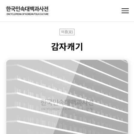
여름(夏)
감자캐기