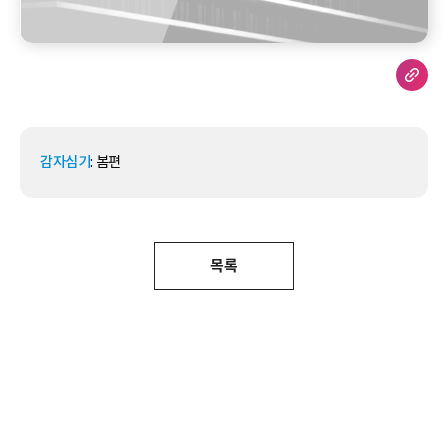
감자심기
: 봄편
목록