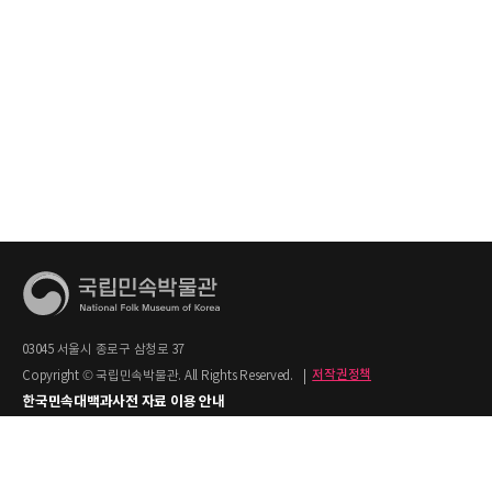
03045 서울시 종로구 삼청로 37
Copyright © 국립민속박물관. All Rights Reserved.
|
저작권정책
한국민속대백과사전 자료 이용 안내
1. 한국민속대백과사전의 텍스트는 공공누리 제2유형(출처명시+상업적 이용금지)을
적용합니다.