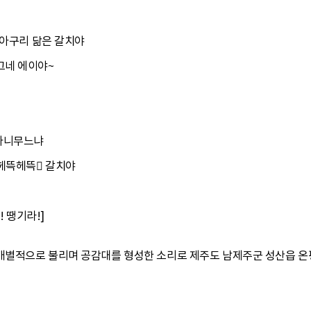
 아구리 닮은 갈치야
그네 에이야~
 아니무느냐
 헤뜩헤뜩 갈치야
! 땡기라!]
별적으로 불리며 공감대를 형성한 소리로 제주도 남제주군 성산읍 온