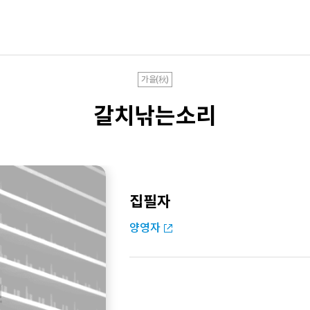
가을(秋)
갈치낚는소리
집필자
양영자