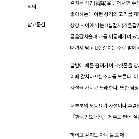
갈치는 상강(霜降)을 넘어서면 수
의의
좋아하는데 이런 성격의 고기를 제주
참고문헌
상강 사이에 낚는 실갈치(가을갈치
묻음갈치술과 배를 이동해가며 낚는 
때까지 낚고 실갈치는 주로 밤에 
달밤에 배를 흘려가며 낚싯줄을 당
이때 갈치나끄는소리를 부른다. 이
사설을 가지고 노래한다. 또한 남
대부분의 노동요가 사설이나 후렴을
『한국민요대전』 제주도 편에 실린
하이고 갈치도 아니 물고 에~