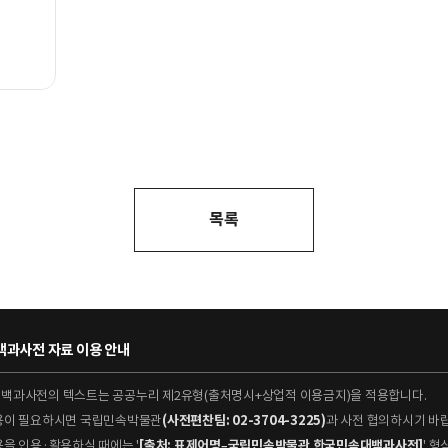
목록
과사전 자료 이용 안내
대백과사전의 텍스트는 공공누리 제2유형(출처명시+상업적 이용금지)을 적용합니다.
이용이 필요하시면 국립민속박물관
(사전편찬팀: 02-3704-3225)
과 사전 협의하시기 바
용을 인용·활용하실 때에는 '
[출처: 표제어명–국립민속박물관 한국민속대백과사전]
' 