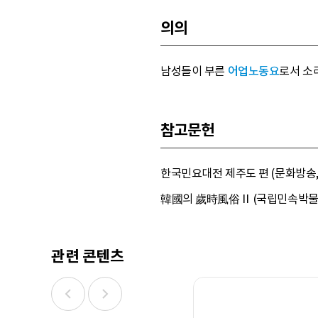
의의
남성들이 부른
어업노동요
로서 소
참고문헌
한국민요대전 제주도 편 (문화방송, 
韓國의 歲時風俗Ⅱ (국립민속박물관,
관련 콘텐츠