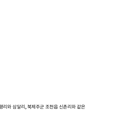
평리와 삼달리, 북제주군 조천읍 신촌리와 같은