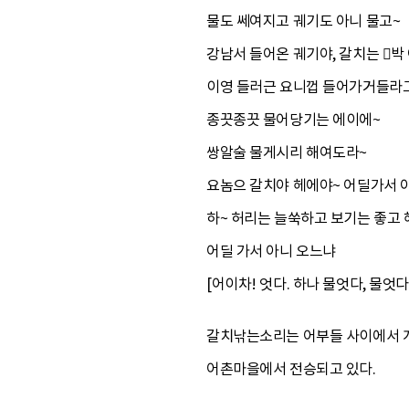
물도 쎄여지고 궤기도 아니 물고~
강남서 들어온 궤기야, 갈치는 박
이영 들러근 요니껍 들어가거들라
종끗종끗 물어당기는 에이에~
쌍알술 물게시리 해여도라~
요놈으 갈치야 헤에야~ 어딜가서
하~ 허리는 늘쑥하고 보기는 좋고
어딜 가서 아니 오느냐
[어이차! 엇다. 하나 물엇다, 물엇다
갈치낚는소리는 어부들 사이에서 개
어촌마을에서 전승되고 있다.