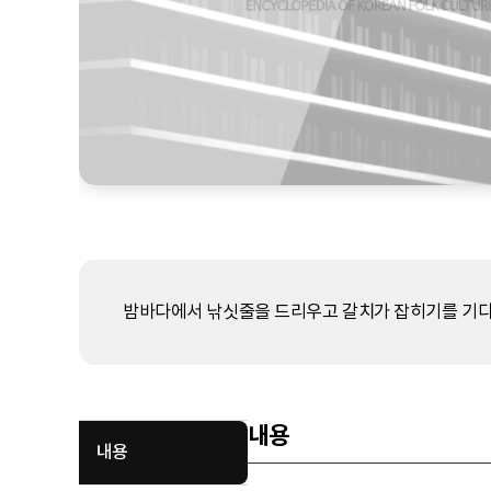
밤바다에서 낚싯줄을 드리우고 갈치가 잡히기를 기다
내용
내용