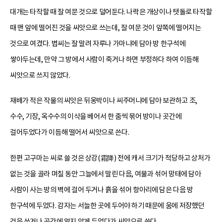
대개는 타작할 때 잘 여문 것으로 덜어둔다. 나락은 개상이나 탯돌로 타작할
때 맨 앞에 떨어진 것을 씨앗으로 쓰는데, 잘 여문 것이 앞쪽에 떨어지는
것으로 여겼다. 볍씨는 잘 말려 자루나 가마니에 담아 방 한구석에
쌓아두는데, 만약 그 방에서 사람이 죽거나 하면 부정하다 하여 이듬해
씨앗으로 쓰지 않았다.
재배가 적은 작물의 씨앗은 뒤웅박이나 씨주머니에 담아 보관하고 조,
수수, 기장, 옥수수의 이삭을 베어서 한 줌씩 묶어 방이나 곳간에
걸어두었다가 이듬해 떨어서 씨앗으로 쓴다.
한편 고구마는 씨로 쓸 것은 상강(霜降) 전에 캐서 크기가 적당하고 상처가
없는 것을 골라 며칠 동안 그늘에서 말린 다음, 여물과 섞어 망태에 담아
사람이 사는 방의 벽에 걸어 두거나 흙을 섞어 항아리에 담은 다음 방
한구석에 두었다. 감자는 서늘한 곳에 두어야 하기 때문에 움에 저장했던
것을 쓰거나 곳간에 얼지 않게 두었다가 씨앗으로 쓴다.