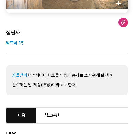
집필자
박호석
가을걷이
한 곡식이나 채소를 식량과 종자로 쓰기 위해 잘 챙겨
간수하는 일. 저장(貯藏)이라고도 한다.
내용
참고문헌