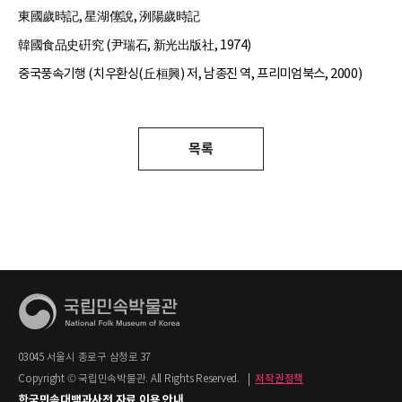
東國歲時記, 星湖僿說, 洌陽歲時記
韓國食品史硏究 (尹瑞石, 新光出版社, 1974)
중국풍속기행 (치우환싱(丘桓興) 저, 남종진 역, 프리미엄북스, 2000)
목록
03045 서울시 종로구 삼청로 37
Copyright © 국립민속박물관. All Rights Reserved.
|
저작권정책
한국민속대백과사전 자료 이용 안내