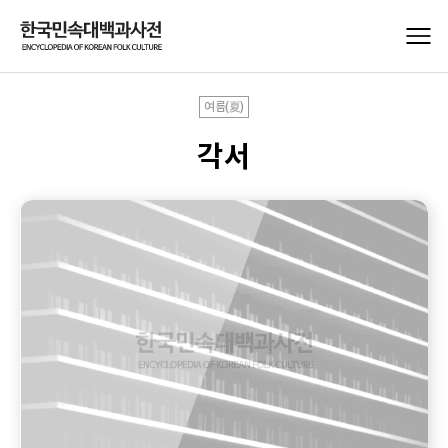
여름(夏)
각서