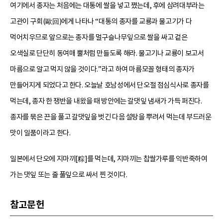
여기에서 종자는 처음에는 대통에 쌀을 넣고 쪘는데, 후에 삼려대부라는
고관이 구회(歐回)에게 나타나 “대통의 종자를 교룡과 물고기가 다
먹어치우므로 앞으로는 종자를 멀구슬나무잎으로 쌀을 싸고 겉은
오색실로 단단히 동여매 뿔처럼 만들도록 해라. 물고기나 교룡이 보고서
마름으로 알고 먹지 않을 것이다.”라고 하여 마름모꼴 형태의 종자가
만들어지게 되었다고 한다. 오늘날 호남성에서 단오절 점심식사로 종자를
먹는데, 종자 한 쟁반을 내왔을 때 방안에는 갈댓잎 냄새가 가득 퍼진다.
종자를 묶은 끈을 풀고 갈댓잎을 벗긴 다음 설탕을 뿌려서 먹는데 부드러운
맛이 일품이라고 한다.
일본에서 단오에 지마끼[粽]를 먹는데, 지마끼는 찹쌀가루를 익반죽하여
가는 댓잎 또는 줄 풀잎으로 싸서 찐 것이다.
참고문헌