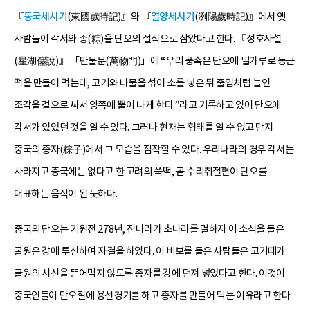
『
동국세시기
(東國歲時記)』와 『
열양세시기
(洌陽歲時記)』에서 옛
사람들이 각서와 종(粽)을 단오의 절식으로 삼았다고 한다. 『성호사설
(星湖僿說)』 「만물문(萬物門)」에 “우리 풍속은 단오에 밀가루로 둥근
떡을 만들어 먹는데, 고기와 나물을 섞어 소를 넣은 뒤 줄입처럼 늘인
조각을 겉으로 싸서 양쪽에 뿔이 나게 한다.”라고 기록하고 있어 단오에
각서가 있었던 것을 알 수 있다. 그러나 현재는 형태를 알 수 없고 단지
중국의 종자(粽子)에서 그 모습을 짐작할 수 있다. 우리나라의 경우 각서는
사라지고 중국에는 없다고 한 고려의 쑥떡, 곧 수리취절편이 단오를
대표하는 음식이 된 듯하다.
중국의 단오는 기원전 278년, 진나라가 초나라를 멸하자 이 소식을 들은
굴원은 강에 투신하여 자결을 하였다. 이 비보를 들은 사람들은 고기떼가
굴원의 시신을 뜯어먹지 않도록 종자를 강에 던져 넣었다고 한다. 이것이
중국인들이 단오절에 용선경기를 하고 종자를 만들어 먹는 이유라고 한다.