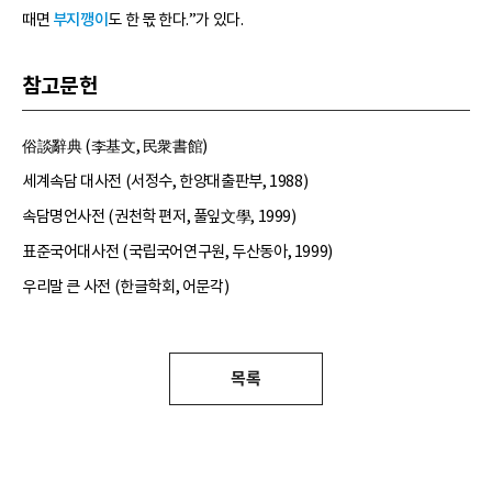
때면
부지깽이
도 한 몫 한다.”가 있다.
참고문헌
俗談辭典 (李基文, 民衆書館)
세계속담 대사전 (서정수, 한양대출판부, 1988)
속담명언사전 (권천학 편저, 풀잎文學, 1999)
표준국어대사전 (국립국어연구원, 두산동아, 1999)
우리말 큰 사전 (한글학회, 어문각)
목록