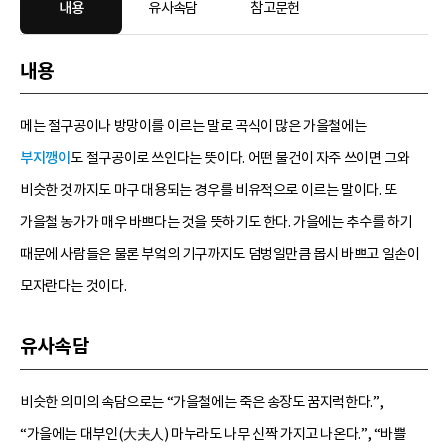
내용
유사속담
참고문헌
내용
메는 절구공이나 방망이를 이르는 말로 곡식이 많은 가을철에는
부지깽이
도 절구공이로 쓰인다는 뜻이다. 어떤 물건이 자주 쓰이면 그와
비슷한 것까지도 마구 대용되는 경우를 비유적으로 이르는 말이다. 또
가을철 농가가 매우 바쁘다는 것을 뜻하기도 한다. 가을에는 추수를 하기
때문에 사람들은 물론 부엌의 기구까지도 덤벙일만큼 몹시 바쁘고 일손이
모자란다는 것이다.
유사속담
비슷한 의미의 속담으로는 “가을철에는 죽은 송장도 꿈지럭한다.”,
“가을에는 대부인(大夫人) 마누라도 나무 신짝 가지고 나온다.”, “바쁠