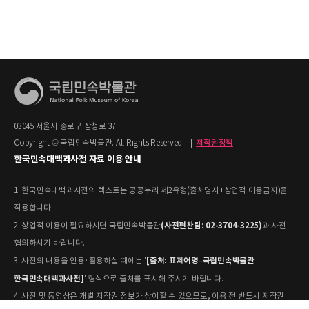
03045 서울시 종로구 삼청로 37
Copyright © 국립민속박물관. All Rights Reserved.
|
저작권정책
한국민속대백과사전 자료 이용 안내
1. 한국민속대백과사전의 텍스트는 공공누리 제2유형(출처명시+상업적 이용금지)을
적용합니다.
(사전편찬팀: 02-3704-3225)
2. 상업적 이용이 필요하시면 국립민속박물관
과 사전
협의하시기 바랍니다.
[출처: 표제어명–국립민속박물관
3. 사전의 내용을 인용·활용하실 때에는 '
한국민속대백과사전]
' 형식으로 출처를 표시해 주시기 바랍니다.
4. 사진 및 동영상은 개별 저작권 정보가 상이할 수 있으므로, 이용 전 반드시 저작권