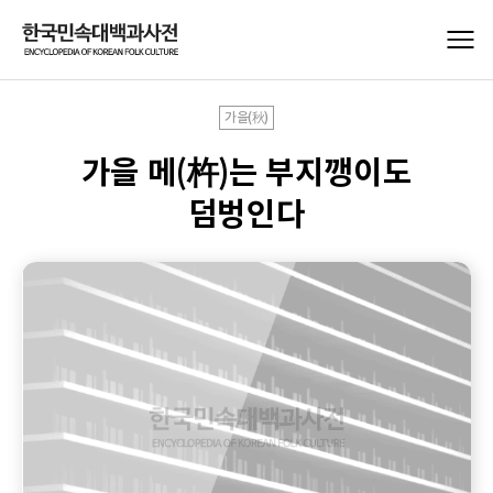
가을(秋)
가을 메(杵)는 부지깽이도
덤벙인다