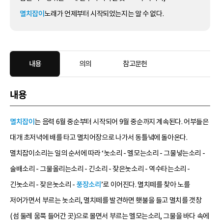
멸치잡이
노래가 언제부터 시작되었는지는 알 수 없다.
내용
의의
참고문헌
내용
멸치잡이
는 음력 6월 중순부터 시작되어 9월 중순까지 계속된다. 어부들은
대개 초저녁에 배를 타고 멸치어장으로 나가서 동틀녘에 돌아온다.
멸치잡이소리는 일의 순서에 따라 ‘놋소리 - 멜모는소리 - 그물넣는소리 -
술배소리 - 그물올리는소리 - 긴소리 - 잦은놋소리 - 역수타는소리 -
긴놋소리 - 잦은놋소리 -
풍장소리
’로 이어진다. 멸치떼를 찾아 노를
저어가면서 부르는 놋소리, 멸치떼를 발견하면 횃불을 들고 멸치를 갯창
(섬 둘레 움푹 들어간 곳)으로 몰면서 부르는 멜모는소리, 그물을 바다 속에