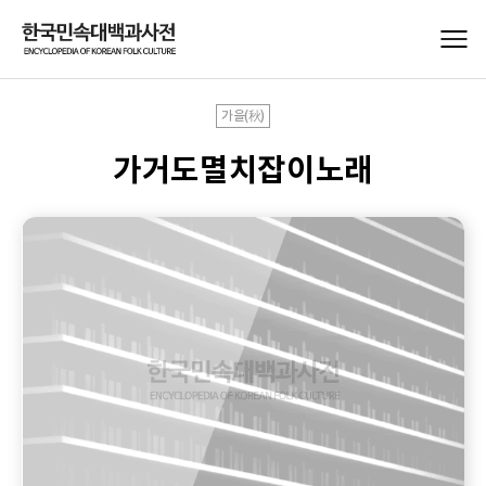
가을(秋)
가거도멸치잡이노래