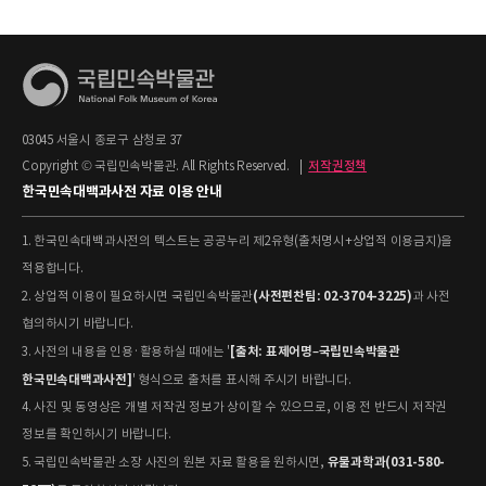
03045 서울시 종로구 삼청로 37
Copyright © 국립민속박물관. All Rights Reserved.
|
저작권정책
한국민속대백과사전 자료 이용 안내
1. 한국민속대백과사전의 텍스트는 공공누리 제2유형(출처명시+상업적 이용금지)을
적용합니다.
(사전편찬팀: 02-3704-3225)
2. 상업적 이용이 필요하시면 국립민속박물관
과 사전
협의하시기 바랍니다.
[출처: 표제어명–국립민속박물관
3. 사전의 내용을 인용·활용하실 때에는 '
한국민속대백과사전]
' 형식으로 출처를 표시해 주시기 바랍니다.
4. 사진 및 동영상은 개별 저작권 정보가 상이할 수 있으므로, 이용 전 반드시 저작권
정보를 확인하시기 바랍니다.
유물과학과(031-580-
5. 국립민속박물관 소장 사진의 원본 자료 활용을 원하시면,