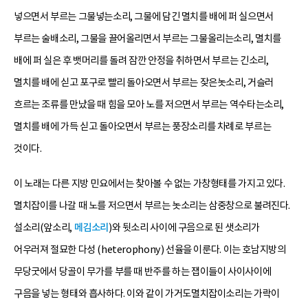
넣으면서 부르는 그물넣는소리, 그물에 담긴 멸치를 배에 퍼 실으면서
부르는 술배소리, 그물을 끌어올리면서 부르는 그물올리는소리, 멸치를
배에 퍼 실은 후 뱃머리를 돌려 잠깐 안정을 취하면서 부르는 긴소리,
멸치를 배에 싣고 포구로 빨리 돌아오면서 부르는 잦은놋소리, 거슬러
흐르는 조류를 만났을 때 힘을 모아 노를 저으면서 부르는 역수타는소리,
멸치를 배에 가득 싣고 돌아오면서 부르는 풍장소리를 차례로 부르는
것이다.
이 노래는 다른 지방 민요에서는 찾아볼 수 없는 가창형태를 가지고 있다.
멸치잡이를 나갈 때 노를 저으면서 부르는 놋소리는 삼중창으로 불려진다.
설소리(앞소리,
메김소리
)와 뒷소리 사이에 구음으로 된 샛소리가
어우러져 절묘한 다성 (heterophony) 선율을 이룬다. 이는 호남지방의
무당굿에서 당골이 무가를 부를 때 반주를 하는 잽이들이 사이사이에
구음을 넣는 형태와 흡사하다. 이와 같이 가거도멸치잡이소리는 가락이