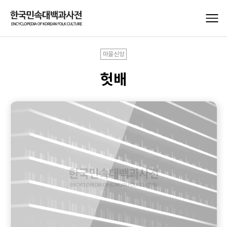
마을신앙
헛배