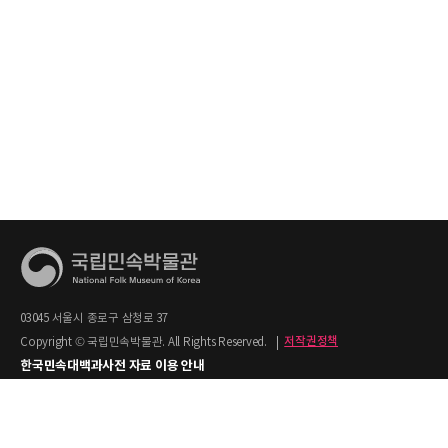
03045 서울시 종로구 삼청로 37
Copyright © 국립민속박물관. All Rights Reserved.
|
저작권정책
한국민속대백과사전 자료 이용 안내
1. 한국민속대백과사전의 텍스트는 공공누리 제2유형(출처명시+상업적 이용금지)을
적용합니다.