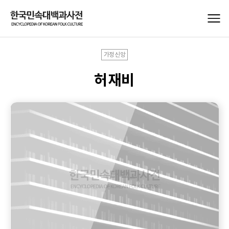
가정신앙
허재비