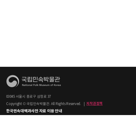
03045 서울시 종로구 삼청로 37
Copyright © 국립민속박물관. All Rights Reserved.
|
저작권정책
한국민속대백과사전 자료 이용 안내
1. 한국민속대백과사전의 텍스트는 공공누리 제2유형(출처명시+상업적 이용금지)을
적용합니다.