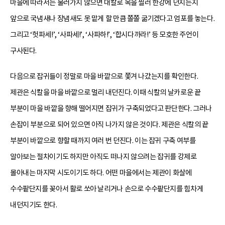
마을에 따라서는 물러가지 않으면 대칼로 목을 찔러 한강에 던지든지
앞으로 국냄새나 장냄새도 못 맡게 할 만큼 쫄쫄 굶기겠다고 엄포를 놓는다.
그리고 ‘헛파세!’, ‘사파세!’, ‘사파하!’, ‘합시다까라!’ 등 모호한 주언이
구사된다.
다음으로 잡귀들이 정말로 마을 바깥으로 쫓겨 나갔는지를 확인한다.
제관은 식칼을 마을 바깥으로 멀리 내던진다. 이때 식칼의 날카로운 끝
부분이 마을 바깥을 향해 떨어지면 잡귀가 구축되었다고 판단한다. 그러나
손잡이 부분으로 되어 있으면 아직 나가지 않은 것이다. 제관은 식칼의 끝
부분이 바깥으로 향할 때까지 여러 번 던진다. 이는 잡귀 구축 여부를
알아보는 절차이기도 하지만 아직도 떠나지 않으려는 잡귀를 강제로
몰아내는 마지막 시도이기도 하다. 어떤 마을에서는 제관이 화살에
수수팥단지를 꽂아서 활로 쏘아 날리거나 손으로 수수팥단지를 힘차게
내던지기도 한다.