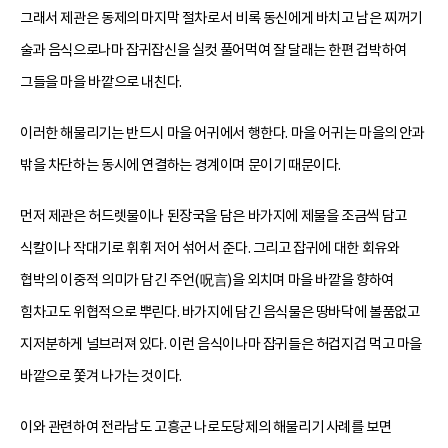
그래서 제관은 동제의 마지막 절차로서 비록 동신에게 바치고 남은 찌꺼기
술과 음식으로나마 잡귀잡신을 실컷 풀어먹여 잘 달래는 한편 겁박하여
그들을 마을 바깥으로 내친다.
이러한 해물리기는 반드시 마을 어귀에서 행한다. 마을 어귀는 마을의 안과
밖을 차단하는 동시에 연결하는 경계이며 문이기 때문이다.
먼저 제관은 허드렛물이나 된장국을 담은 바가지에 제물을 조금씩 담고
식칼이나 작대기로 휘휘 저어 섞어서 준다. 그리고 잡귀에 대한 회유와
협박의 이중적 의미가 담긴 주언(呪言)을 외치며 마을 바깥을 향하여
힘차고도 위협적으로 뿌린다. 바가지에 담긴 음식물은 땅바닥에 볼품없고
지저분하게 널브러져 있다. 이런 음식이나마 잡귀들은 허겁지겁 먹고 마을
바깥으로 쫓겨 나가는 것이다.
이와 관련하여 전라남도 고흥군 나로도당제의 해물리기 사례를 보면