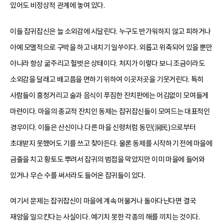
있어도 비정상적 관계에 놓여 있다.
이들 잡귀잡신은 늘 소외감에 시달린다. 누구도 반가워하지 않고 피하거나
아예 모멸적으로 구박을 하고 내치기 일쑤이다. 외롭고 위축되어 있을 뿐만
아니라 항상 굶주리고 헐벗은 상태이다. 처지가 이렇다 보니 조금이라도
소외감을 달래고 배고픔을 면하기 위하여 이곳저곳을 기웃거린다. 특히
사람들이 흥청거리고 술과 음식이 푸짐한 잔치판에는 어김없이 모여들게
마련이다. 마을의 종교적 잔치인 동제는 잡귀잡신들이 모여드는 대표적인
경우이다. 이들은 산신이나 다른 마을 신령처럼 동민(洞民)으로부터
초대받지 못했어도 기를 쓰고 찾아든다. 물론 동제를 시작하기 전에 마을에
금줄을 치고 황토도 뿌려서 잡귀의 범접을 막았지만 이미 마을에 들어와
있거나 무슨 수를 써서라도 들어온 잡귀들이 있다.
여기서 문제는 잡귀잡신이 마을에 계속 머물거나 돌아다닌다면 결국
재앙을 일으킨다는 사실이다. 예기치 못한 각종의 해를 끼치는 것이다.