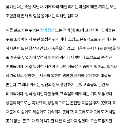
쫓아낸다는 뜻을 지닌다. 이에 따라 해물리기는 마을에 해를 끼치는 모든
초인간적 존재 및 힘을 몰아내는 의례인 셈이다.
해를 일으키는 주범은
잡귀잡신
또는 객귀(客鬼)라고 인식된다. 이들은
주로 조상이 되지 못한 불쌍한 귀신이다. 조상도 본질적으로 귀신이기는
하지만 이들은 정상적인 삶과 죽음을 겪었고, 더욱이 봉제사(奉祭祀)를 해
줄 후손을 두었기에 부정적 의미의 귀신에서 벗어나 조상으로 승격된
혼백들이다. 사후 일정한 시간이 지나면 이들은 저승에 안착하고, 후손과
정기적으로 상봉하는 제사를 통하여 원만한 관계를 유지하며 대접도
받는다. 그러나 객귀는 생전의 삶도 평탄하지 못했고 죽음의 순간도
비극적이다. 정식 장례절차를 통해 그 죽음이 애도되는 기회도 없었다.
생물학적으로는 죽었으되, 상징적으로는 온전한 죽음을 겪지 못했다. 이
때문에 이승에도 저승에도 귀속되지 못하고, 이곳에도 저곳에도 거처할
곳이 없는 ‘뜬 귀’가 되어 객귀란 나쁜 이름까지 얻었다. 후손도 없지만