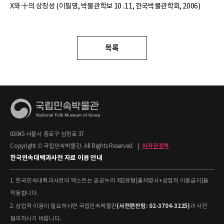
X와 十의 상징성 (이필영, 박물관학보 10․11, 한국박물관학회, 2006)
목록
03045 서울시 종로구 삼청로 37
Copyright © 국립민속박물관. All Rights Reserved.
|
저작권정책
한국민속대백과사전 자료 이용 안내
1. 한국민속대백과사전의 텍스트는 공공누리 제2유형(출처명시+상업적 이용금지)을
적용합니다.
(사전편찬팀: 02-3704-3225)
2. 상업적 이용이 필요하시면 국립민속박물관
과 사전
협의하시기 바랍니다.