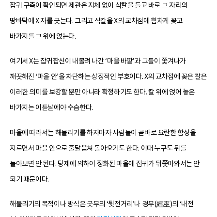
잡귀 구축이 확인되면 제관은 지체 없이 식칼을 들고 바로 그 자리의
땅바닥에 X 자를 긋는다. 그리고 식칼을 X의 교차점에 힘차게 꽂고
바가지를 그 위에 얹는다.
여기서 X는 잡귀잡신이 내몰려 나간 ‘마을 바깥’과 그들이 쫓겨나가
깨끗해진 ‘마을 안’을 차단하는 상징적인 부호이다. X의 교차점에 꽂은 칼은
이러한 의미를 보강할 뿐만 아니라 확정하기도 한다. 칼 위에 얹어 놓은
바가지는 이튿날에야 수습한다.
마을에 따라서는 해물리기를 하자마자 사람들이 곧바로 요란한 함성을
지르면서 마을 안으로 줄달음쳐 돌아오기도 한다. 이때 누구도 뒤를
돌아보면 안 된다. 당제에 의하여 정화된 마을에 잡귀가 뒤쫓아와서는 안
되기 때문이다.
해물리기의 목적이나 방식은 굿무의 ‘뒷전거리’나 경무(經巫)의 ‘내전