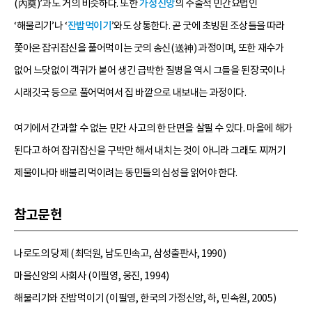
(內奠)’과도 거의 비슷하다. 또한
가정신앙
의 주술적 민간요법인
‘해물리기’나 ‘
잔밥먹이기
’와도 상통한다. 곧 굿에 초빙된 조상들을 따라
쫓아온 잡귀잡신을 풀어먹이는 굿의 송신(送神) 과정이며, 또한 재수가
없어 느닷없이 객귀가 붙어 생긴 급박한 질병을 역시 그들을 된장국이나
시래깃국 등으로 풀어먹여서 집 바깥으로 내보내는 과정이다.
여기에서 간과할 수 없는 민간 사고의 한 단면을 살필 수 있다. 마을에 해가
된다고 하여 잡귀잡신을 구박만 해서 내치는 것이 아니라 그래도 찌꺼기
제물이나마 배불리 먹이려는 동민들의 심성을 읽어야 한다.
참고문헌
나로도의 당제 (최덕원, 남도민속고, 삼성출판사, 1990)
마을신앙의 사회사 (이필영, 웅진, 1994)
해물리기와 잔밥먹이기 (이필영, 한국의 가정신앙, 하, 민속원, 2005)