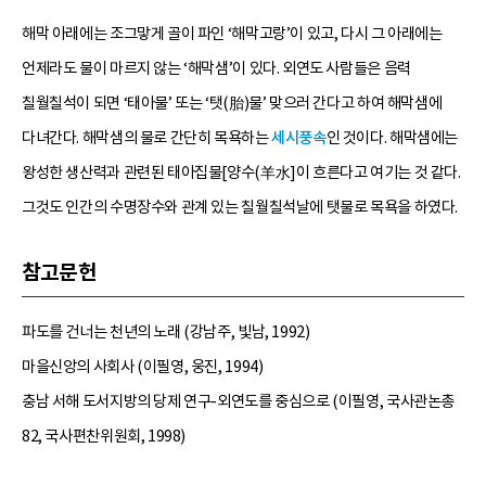
해막 아래에는 조그맣게 골이 파인 ‘해막고랑’이 있고, 다시 그 아래에는
언제라도 물이 마르지 않는 ‘해막샘’이 있다. 외연도 사람들은 음력
칠월칠석이 되면 ‘태아물’ 또는 ‘탯(胎)물’ 맞으러 간다고 하여 해막샘에
다녀간다. 해막샘의 물로 간단히 목욕하는
세시풍속
인 것이다. 해막샘에는
왕성한 생산력과 관련된 태아집물[양수(羊水]이 흐른다고 여기는 것 같다.
그것도 인간의 수명장수와 관계 있는 칠월칠석날에 탯물로 목욕을 하였다.
참고문헌
파도를 건너는 천년의 노래 (강남주, 빛남, 1992)
마을신앙의 사회사 (이필영, 웅진, 1994)
충남 서해 도서지방의 당제 연구-외연도를 중심으로 (이필영, 국사관논총
82, 국사편찬위원회, 1998)