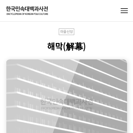
마을신앙
해막(解幕)