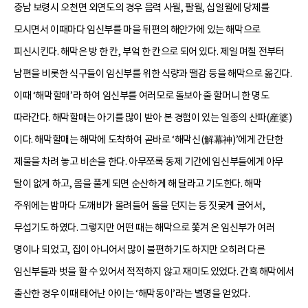
충남 보령시 오천면 외연도의 경우 음력 사월, 팔월, 십일월에 당제를
모시면서 이때마다 임신부를 마을 뒤편의 해안가에 있는 해막으로
피신시킨다. 해막은 방 한 칸, 부엌 한 칸으로 되어 있다. 제일 며칠 전부터
남편을 비롯한 식구들이 임신부를 위한 식량과 땔감 등을 해막으로 옮긴다.
이때 ‘해막할매’라 하여 임신부를 여러모로 돌보아 줄 할머니 한 명도
따라간다. 해막할매는 아기를 많이 받아 본 경험이 있는 일종의 산파(産婆)
이다. 해막할매는 해막에 도착하여 곧바로 ‘해막신(解幕神)’에게 간단한
제물을 차려 놓고 비손을 한다. 아무쪼록 동제 기간에 임신부들에게 아무
탈이 없게 하고, 몸을 풀게 되면 순산하게 해 달라고 기도한다. 해막
주위에는 밤마다 도깨비가 몰려들어 돌을 던지는 등 짓궂게 굴어서,
무섭기도 하였다. 그렇지만 어떤 때는 해막으로 쫓겨 온 임신부가 여러
명이나 되었고, 집이 아니어서 많이 불편하기도 하지만 오히려 다른
임신부들과 벗을 할 수 있어서 적적하지 않고 재미도 있었다. 간혹 해막에서
출산한 경우 이때 태어난 아이는 ‘해막동이’라는 별명을 얻었다.