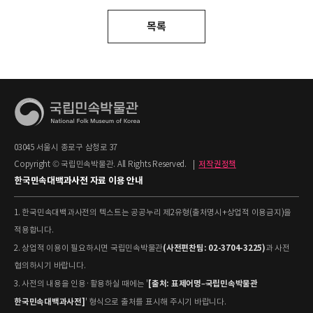
목록
03045 서울시 종로구 삼청로 37
Copyright © 국립민속박물관. All Rights Reserved.
|
저작권정책
한국민속대백과사전 자료 이용 안내
1. 한국민속대백과사전의 텍스트는 공공누리 제2유형(출처명시+상업적 이용금지)을
적용합니다.
(사전편찬팀: 02-3704-3225)
2. 상업적 이용이 필요하시면 국립민속박물관
과 사전
협의하시기 바랍니다.
[출처: 표제어명–국립민속박물관
3. 사전의 내용을 인용·활용하실 때에는 '
한국민속대백과사전]
' 형식으로 출처를 표시해 주시기 바랍니다.