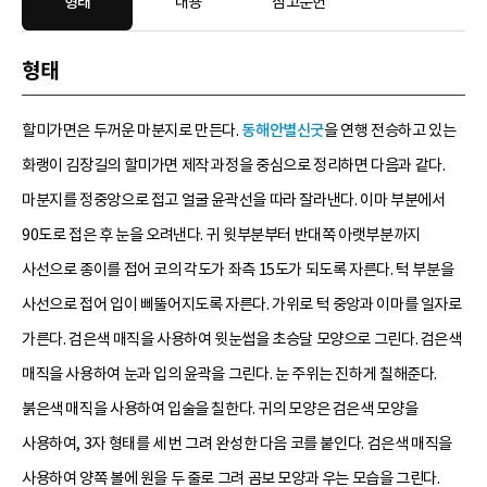
형태
내용
참고문헌
형태
할미가면은 두꺼운 마분지로 만든다.
동해안별신굿
을 연행 전승하고 있는
화랭이 김장길의 할미가면 제작 과정을 중심으로 정리하면 다음과 같다.
마분지를 정중앙으로 접고 얼굴 윤곽선을 따라 잘라낸다. 이마 부분에서
90도로 접은 후 눈을 오려낸다. 귀 윗부분부터 반대쪽 아랫부분까지
사선으로 종이를 접어 코의 각도가 좌측 15도가 되도록 자른다. 턱 부분을
사선으로 접어 입이 삐뚤어지도록 자른다. 가위로 턱 중앙과 이마를 일자로
가른다. 검은색 매직을 사용하여 윗눈썹을 초승달 모양으로 그린다. 검은색
매직을 사용하여 눈과 입의 윤곽을 그린다. 눈 주위는 진하게 칠해준다.
붉은색 매직을 사용하여 입술을 칠한다. 귀의 모양은 검은색 모양을
사용하여, 3자 형태를 세 번 그려 완성한 다음 코를 붙인다. 검은색 매직을
사용하여 양쪽 볼에 원을 두 줄로 그려 곰보 모양과 우는 모습을 그린다.