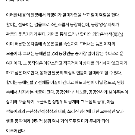
이러한 내용의 탈굿에서 화랭이가 할미가면을 쓰고 할미 역할을 한다.
할미는 절뚝이는 걸음으로 소란스럽게 등장하는데, 등장 양상 자체가
관중의 웃음거리가 된다. 가면을 통해 드러난 할미의 외양은 박색(薄色)
이며 허름한 옷차림에 속옷은 물론 속살까지 드러내는 늙은 여자의
모습이다. 그녀는 동해안탈굿의 등장인물 중 가장 말이 많은 수다스러운
여자이다. 그 움직임은 야단스럽고 적극적이며 상대를 의식하지 않고 자기
하고 싶은 대로한다. 동해안 탈굿의 핵심적 인물이 할미라고 할 수 있다.
할미는 동해안탈굿 전체를 이끌어 간다고 해도 과언이 아닐 정도로, 연행
속에서 차지하는 비중이 크다. 공공연한 신체노출, 공공연하게 보여주는 이
잡기와 오줌 싸기, 노골적인 성행위의 공개와 그 느낌의 공유, 아들
싹불이와의 근친상간적 상상과 대화, 쓰러진 영감에 대한 모독적인 말과
행동 등 파격과 일탈적 상황 역시 거의 모두 할미가 주체가 되어
이루어진다.