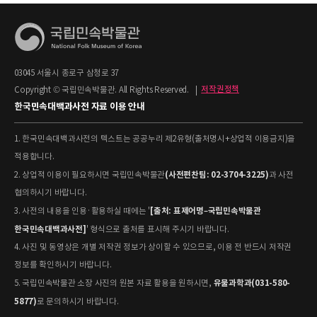
03045 서울시 종로구 삼청로 37
Copyright © 국립민속박물관. All Rights Reserved.
|
저작권정책
한국민속대백과사전 자료 이용 안내
1. 한국민속대백과사전의 텍스트는 공공누리 제2유형(출처명시+상업적 이용금지)을
적용합니다.
(사전편찬팀: 02-3704-3225)
2. 상업적 이용이 필요하시면 국립민속박물관
과 사전
협의하시기 바랍니다.
[출처: 표제어명–국립민속박물관
3. 사전의 내용을 인용·활용하실 때에는 '
한국민속대백과사전]
' 형식으로 출처를 표시해 주시기 바랍니다.
4. 사진 및 동영상은 개별 저작권 정보가 상이할 수 있으므로, 이용 전 반드시 저작권
정보를 확인하시기 바랍니다.
유물과학과(031-580-
5. 국립민속박물관 소장 사진의 원본 자료 활용을 원하시면,
5877)
로 문의하시기 바랍니다.