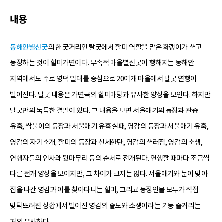
내용
동해안별신굿
의 한 굿거리인 탈굿에서 할미 역할을 맡은 화랭이가 쓰고
등장하는 것이 할미가면이다. 무속적 마을별신굿이 행해지는 동해안
지역에서도 주로 영덕 일대를 중심으로 20여개 마을에서 탈굿 연행이
벌어진다. 탈굿 내용은 가면극의 할미마당과 유사한 양상을 보인다. 하지만
탈굿만의 독특한 결말이 있다. 그 내용을 보면 서울애기의 등장과 관중
유혹, 싹불이의 등장과 서울애기 유혹 실패, 영감의 등장과 서울애기 유혹,
영감의 자기소개, 할미의 등장과 신세한탄, 영감의 쓰러짐, 영감의 소생,
연행자들의 인사와 뒷마무리 등의 순서로 전개된다. 연행할 때마다 조금씩
다른 전개 양상을 보이지만, 그 차이가 크지는 않다. 서울애기와 눈이 맞아
집을 나간 영감과 이를 찾아다니는 할미, 그리고 등장인물 모두가 직접
맞닥뜨려진 상황에서 벌어진 영감의 졸도와 소생이라는 기둥 줄거리는
거의 유사하다.