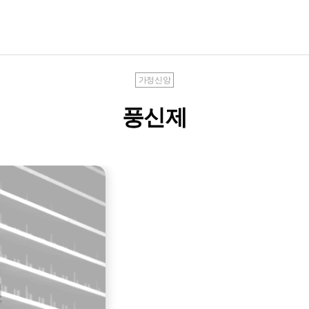
가정신앙
풍신제