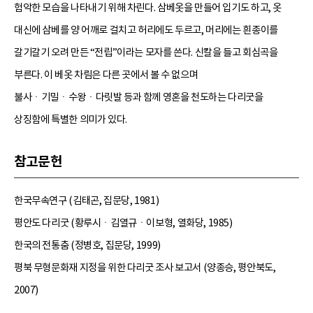
험악한 모습을 나타내기 위해 차린다. 삼베옷을 만들어 입기도 하고, 옷
대신에 삼베를 양 어깨로 걸치고 허리에도 두르고, 머리에는 흰종이를
갈기갈기 오려 만든 “전립”이라는 모자를 쓴다. 신칼을 들고 회심곡을
부른다. 이 베옷 차림은 다른 곳에서 볼 수 없으며
불사ㆍ기밀ㆍ수왕ㆍ다릿발 등과 함께 영혼을 천도하는 다리굿을
상징함에 특별한 의미가 있다.
참고문헌
한국무속연구 (김태곤, 집문당, 1981)
평안도 다리굿 (황루시ㆍ김열규ㆍ이보형, 열화당, 1985)
한국의 전통춤 (정병호, 집문당, 1999)
평북 무형문화재 지정을 위한 다리굿 조사 보고서 (양종승, 평안북도,
2007)