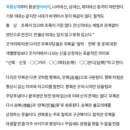
옥황상제
부터 용궁
할아버지
, 나라대신, 남대신, 제자대신 등까지 마련한다.
기본 의대는 같지만 시대가 바뀌어서 옷이 똑같지 않다. 철릭도
홍ㆍ남ㆍ초록이 있으며 초록이 가장 많다. 만신의대는 계절과 관계없이
양단으로 만든다. 만물상의대는 입지 않고 맞춰 입는다.”
굿거리에 따른 다리굿 무복무당들은 무복을 ‘철릭ㆍ전복’ 등 옷에 대한
개별명칭보다 굿거리에서 나오는 신을 상징하는 포괄적인 의미로
“신복ㆍ신옷ㆍ○○거리ㆍ○○의대(衣帶)ㆍ○○관디(冠帶)”라고 한다.
다리굿 무복은 다른 굿처럼 평복과, 무복(巫服)으로 구분된다. 평복 차림은
평상시 입는 치마와 저고리를 말한다. 평복은 굿의 시작인 당울림과
주당푸념이나 끝부분인 뒷전 등에 입는데 이때 신의 존재는 없다. 무복은
다시 승복(僧服)과 ‘관복(官服)류’로 분류된다. 승복은 불교의례를
상징하는 옷들이다. 관복류는 주로 철릭과 구군복이다. 철릭은 무복을
대표할 만큼 자주 쓰이므로 명칭이나 꾸밈새도 원형을 찾을 수 없을 만큼