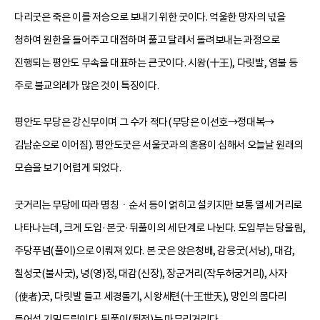
다리굿은 죽은 이를 저승으로 보내기 위한 굿이다. 억울한 망자의 넋을
청하여 원한을 들어주고 대접하며 풀고 달래서 돌려보내는 과정으로
진행되는 평안도 무속을 대표하는 큰굿이다. 시왕(十王), 다릿발, 염불 등
주로 불교의례가 많은 것이 특징이다.
평안도 무당은 강신무이며 그 수가 적다(무당은 이선호→정대복→
김남순으로 이어짐). 평안도굿은 서울굿과의 혼용이 심해서 오늘날 원래의
모습을 보기 어렵게 되었다.
굿거리는 무당에 따라 명칭ㆍ순서 등이 얽히고 설키지만 보통 열세 거리로
나타나는데, 크게 도입·본굿·뒤풀이의 세 단계로 나뉜다. 도입부는 당울림,
주당푸념(풀이)으로 이뤄져 있다. 본 굿은 앉은청배, 감응굿(서낭), 대감,
칠성굿(불사굿), 녕(영)정, 대감(신장), 장군거리(작두허궁거리), 사자
(使者)굿, 다릿발 들고 세경돌기, 시왕세텬(十王世天), 망인의 몸다리
들어섬 기밀드림이다. 뒤풀이(뒷전)는 마무리거리다.