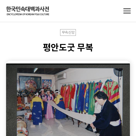
무속신앙
평안도굿 무복