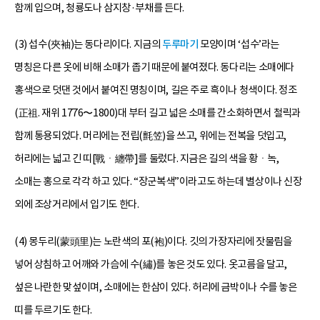
함께 입으며, 청룡도나 삼지창·부채를 든다.
(3) 섭수(夾袖)는 동다리이다. 지금의
두루마기
모양이며 ‘섭수’라는
명칭은 다른 옷에 비해 소매가 좁기 때문에 붙여졌다. 동다리는 소매에다
홍색으로 덧댄 것에서 붙여진 명칭이며, 길은 주로 흑이나 청색이다. 정조
(正祖. 재위 1776〜1800)대 부터 길고 넓은 소매를 간소화하면서 철릭과
함께 통용되었다. 머리에는 전립(氈笠)을 쓰고, 위에는 전복을 덧입고,
허리에는 넓고 긴 띠[戰ㆍ纏帶]를 둘렀다. 지금은 길의 색을 황ㆍ녹,
소매는 홍으로 각각 하고 있다. “장군복색”이라고도 하는데 별상이나 신장
외에 조상거리에서 입기도 한다.
(4) 몽두리(蒙頭里)는 노란색의 포(袍)이다. 깃의 가장자리에 잣물림을
넣어 상침하고 어깨와 가슴에 수(繡)를 놓은 것도 있다. 옷고름을 달고,
섶은 나란한 맞섶이며, 소매에는 한삼이 있다. 허리에 금박이나 수를 놓은
띠를 두르기도 한다.