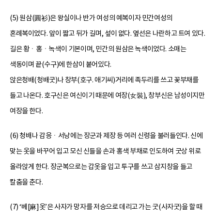
(5) 원삼(圓衫)은 왕실이나 반가 여성의 예복이자 민간여성의
혼례복이었다. 앞이 짧고 뒤가 길며, 섶이 없다. 옆선은 나란하고 트여 있다.
길은 황ㆍ홍ㆍ녹색이 기본이며, 민간의 원삼은 녹색이었다. 소매는
색동이며 끝(수구)에 한삼이 붙어있다.
앉은청배(청배굿)나 창부(호구. 애기씨)거리에 족두리를 쓰고 꽃부채를
들고 나온다. 호구신은 여신이기 때문에 여장(女裝), 창부신은 남성이지만
여장을 한다.
(6) 청배나 감응ㆍ서낭에는 장군과 제장 등 여러 신령을 불러들인다. 신에
맞는 옷을 바꾸어 입고 모신 신들을 손과 홍색 부채로 인도하여 굿상 위로
올라앉게 한다. 장군복으로는 갑옷을 입고 투구를 쓰고 삼지창을 들고
칼춤을 춘다.
(7) ‘베[麻]옷’은 사자가 망자를 저승으로 데리고 가는 굿(사자굿)을 할 때