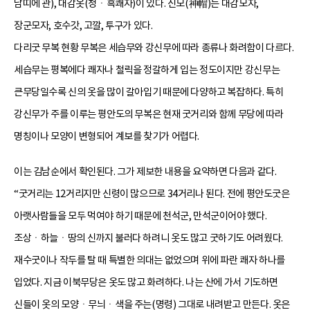
남띠에 관), 대감옷(청ㆍ흑쾌자)이 있다. 신모(神帽)는 대감모자,
장군모자, 호수갓, 고깔, 투구가 있다.
다리굿 무복 현황 무복은 세습무와 강신무에 따라 종류나 화려함이 다르다.
세습무는 평복에다 쾌자나 철릭을 정갈하게 입는 정도이지만 강신무는
큰무당일수록 신의 옷을 많이 갈아입기 때문에 다양하고 복잡하다. 특히
강신무가 주를 이루는 평안도의 무복은 현재 굿거리와 함께 무당에 따라
명칭이나 모양이 변형되어 계보를 찾기가 어렵다.
이는 김남순에서 확인된다. 그가 제보한 내용을 요약하면 다음과 같다.
“굿거리는 12거리지만 신령이 많으므로 34거리나 된다. 전에 평안도굿은
아랫사람들을 모두 먹여야 하기 때문에 천석군, 만석군이어야 했다.
조상ㆍ하늘ㆍ땅의 신까지 불러다 하려니 옷도 많고 굿하기도 어려웠다.
재수굿이나 작두를 탈 때 특별한 의대는 없었으며 위에 파란 쾌자 하나를
입었다. 지금 이북무당은 옷도 많고 화려하다. 나는 산에 가서 기도하면
신들이 옷의 모양ㆍ무늬ㆍ색을 주는(명령) 그대로 내려받고 만든다. 옷은