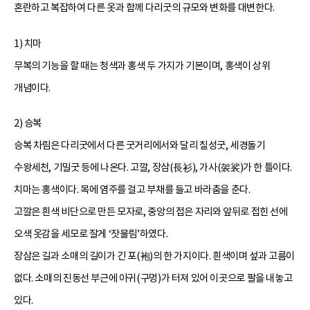
혼란하고 복잡하여 다른 옷과 함께 다리굿의 규모와 변화를 대변한다.
1) 치마
무복의 기능을 할 때는 청색과 홍색 두 가지가 기본이며, 홍색이 상위
개념이다.
2) 승복
승복 차림은 다리굿에서 다른 굿거리에서와 달리 칠성굿, 세경돌기
수왕세천, 기밀굿 등에 나온다. 고깔, 장삼(長衫), 가사(袈裟)가 한 틀이다.
치마는 홍색이다. 목에 염주를 걸고 부채를 들고 바라춤을 춘다.
고깔은 흰색 비단으로 만든 모자로, 중앙의 접은 자리와 앞뒤로 접힌 선에
오색 옷감을 세모로 잘게 ‘잣물림’하였다.
장삼은 길과 소매의 길이가 긴 포(袍)의 한 가지이다. 흰색이며 섶과 고름이
없다. 소매의 진동선 부근에 아귀(구멍)가 터져 있어 이곳으로 팔을 내놓고
있다.