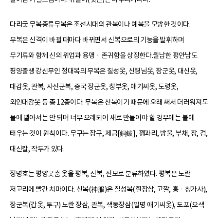
다리굿 무복종류무복은 조선시대의 관복이나 예복을 모방한 것이다.
무복은 신격이 바뀔 때마다 바뀌면서 신복으로의 기능을 발휘하며
무기류와 함께 신의 위엄과 용맹ㆍ존귀함을 상징한다.월남한 평안남도
평양출생 강신무인 정대복의 무복은 칠성옷, 신령님옷, 장군옷, 대신옷,
대감옷, 관복, 사신군복, 중국 장군옷, 창부옷, 애기씨옷, 도령옷,
외인대감옷 등 총 12종이다. 무복은 신복이기 때문에 오래 써서 더러워져도
물에 빨아서는 안 되며 너무 오래되어 새로 만들어야 할 경우에는 불에
태우는 것이 원칙이다. 무구는 장구, 제금[銅鈸], 꽹과리, 방울, 부채, 창, 검,
대신칼, 작두가 있다.
정병호는 평양굿춤 옷을 평복, 신복, 신모로 분류하였다. 평복은 노란
저고리에 빨간 치마이다. 신복(神服)은 칠성복(흰장삼, 고깔, 홍ㆍ청가사),
장군복(갑옷, 투구) 노란 장삼, 관복, 색동장삼(일명 애기씨옷), 도포(오색