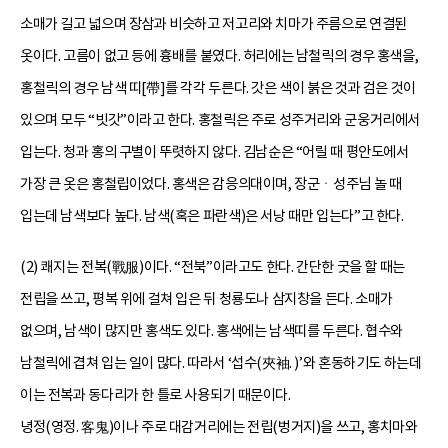
소매가 길고 넓으며 장삼과 비슷하고 저고리와 치마가 주름으로 연결된
옷이다. 고름이 없고 등에 흉배를 붙였다. 허리에는 남철릭의 경우 홍색을,
홍철릭의 경우 남색 띠[帶]를 각각 두른다. 갓은 색이 붉은 것과 검은 것이
있으며 모두 “빗갓”이라고 한다. 홍철릭은 주로 성주거리와 군웅거리에서
입는다. 청과 홍의 구별이 뚜렷하지 않다. 김남순은 “어릴 때 평안도에서
가장 큰 옷은 홍철립이었다. 홍색은 감응의대이며, 장군ㆍ성주님 놀 때
입는데 남색보다 높다. 남색(혹은 파란색)은 서낭 때만 입는다”고 한다.
(2) 쾌지는 전복(戰服)이다. “전북”이라고도 한다. 간단한 굿을 할 때는
전립을 쓰고, 평복 위에 걸쳐 입은 뒤 청룡도나 삼지창을 든다. 소매가
없으며, 남색이 많지만 홍색도 있다. 홍색에는 남색띠를 두른다. 협수와
남철릭에 겹쳐 입는 일이 많다. 따라서 ‘섭수(夾袖. )’와 혼동하기도 하는데
이는 전복과 동다리가 한 틀로 사용되기 때문이다.
녕정(영정. 客鬼)이나 주로 대감거리에는 전립(벙거지)을 쓰고, 홍치마와