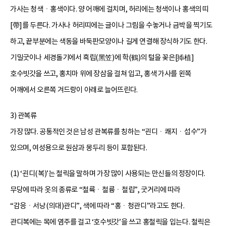
가사는 청색ㆍ홍색이다. 양 어깨에 걸치며, 허리에는 청색이나 홍색의 띠
[帶]를 두른다. 가사나 허리띠에는 글이나 그림을 수놓거나 금박을 찍기도
하고, 끝부분에는 색동을 바둑판모양이나 길게 연결해 장식하기도 한다.
기밀굿이나 세경돌기에서 흑립(黑笠)에 학(鶴)의 털을 꽂은[揷植]
호수빗갓을 쓰고, 홍치마 위에 장삼을 걸쳐 입고, 홍색 가사를 왼쪽
어깨에서 오른쪽 겨드랑이 아래로 늘어뜨린다.
3) 관복류
가장 많다. 공통적인 것은 남성 관복류를 칭하는 “괸디ㆍ쾌지ㆍ섭수”가
있으며, 여성용으로 원삼과 몽두리 등이 포함된다.
(1) ‘괸디(복)’는 철릭을 말하며 가장 많이 사용되는 만신들의 정장이다.
무당에 따라 옷의 종류로 “철륙ㆍ철륭ㆍ철립”, 굿거리에 따라
“감응ㆍ서낭(의대)관디”, 색에 따라 “홍ㆍ청관디”라고도 한다.
관디복에는 목에 염주를 걸고 ‘호수빗갓’을 쓰고 홍철릭을 입는다. 철릭은