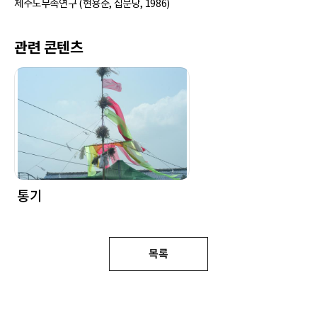
제주도무속연구 (현용준, 집문당, 1986)
관련 콘텐츠
통기
목록