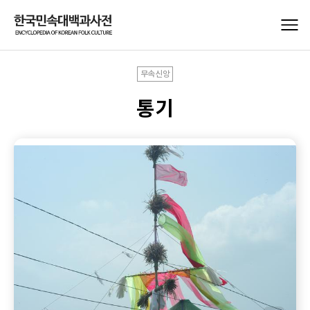
무속신앙
통기