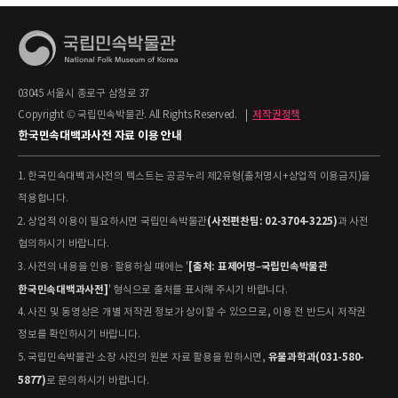
03045 서울시 종로구 삼청로 37
Copyright © 국립민속박물관. All Rights Reserved.
|
저작권정책
한국민속대백과사전 자료 이용 안내
1. 한국민속대백과사전의 텍스트는 공공누리 제2유형(출처명시+상업적 이용금지)을
적용합니다.
(사전편찬팀: 02-3704-3225)
2. 상업적 이용이 필요하시면 국립민속박물관
과 사전
협의하시기 바랍니다.
[출처: 표제어명–국립민속박물관
3. 사전의 내용을 인용·활용하실 때에는 '
한국민속대백과사전]
' 형식으로 출처를 표시해 주시기 바랍니다.
4. 사진 및 동영상은 개별 저작권 정보가 상이할 수 있으므로, 이용 전 반드시 저작권
정보를 확인하시기 바랍니다.
유물과학과(031-580-
5. 국립민속박물관 소장 사진의 원본 자료 활용을 원하시면,
5877)
로 문의하시기 바랍니다.