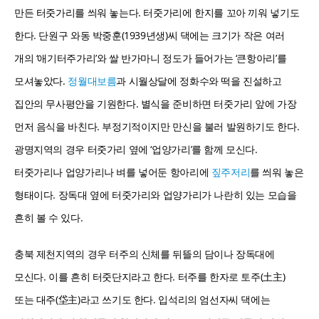
만든 터줏가리를 씌워 놓는다. 터줏가리에 한지를 꼬아 끼워 넣기도
한다. 단원구 와동 박중훈(1939년생)씨 댁에는 크기가 작은 여러
개의 ‘애기터주가리’와 쌀 반가마니 정도가 들어가는 ‘큰항아리’를
모셔놓았다.
정월대보름
과 시월상달에 정화수와 떡을 진설하고
집안의 무사평안을 기원한다. 별식을 준비하면 터줏가리 앞에 가장
먼저 음식을 바친다. 부정기적이지만 만신을 불러 발원하기도 한다.
광명지역의 경우 터줏가리 옆에 ‘업양가리’를 함께 모신다.
터줏가리나 업양가리나 벼를 넣어둔 항아리에
짚주저리
를 씌워 놓은
형태이다. 장독대 옆에 터줏가리와 업양가리가 나란히 있는 모습을
흔히 볼 수 있다.
충북 제천지역의 경우 터주의 신체를 뒤뜰의 담이나 장독대에
모신다. 이를 흔히 터줏단지라고 한다. 터주를 한자로 토주(土主)
또는 대주(垈主)라고 쓰기도 한다. 입석리의 엄선자씨 댁에는