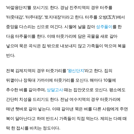
‘바깥용단지’를 모시기도 한다. 경남 진주지역의 경우 터주를
‘터줏대감’, ‘터주대장’, ‘토지대장’이라고 한다. 터주를 오방(五方)에서
중앙을 다스리는 신으로 여긴다. 시월에 날을 잡아
성주풀이
를 한
다음 터주풀이를 한다. 이때 터줏가리에 담은 곡물을 새로 갈아
넣으며 묵은 곡식은 집 밖으로 내보내지 않고 가족들이 먹으며 복을
빈다.
전북 김제지역의 경우 터줏가리를 ‘
왕신단지
’라고 한다. 집의
뒤꼍이나 장독대 가까이에 터줏가리를 모신다. 해마다 10월에
추수한 벼를 갈아주며,
상달고사
때는 집안굿으로 모신다. 평소에도
간단히 치성을 드리기도 한다. 전남 여수지역의 경우 터줏가리에
매년 햇벼로 갈아 넣는다. 이때 갈아낸 묵은 벼를 다른 사람에게 주면
복이 달아난다고 하여 반드시 가족들이 직접 먹는다. 제의는 다례 때
떡 한 접시를 바치는 정도이다.