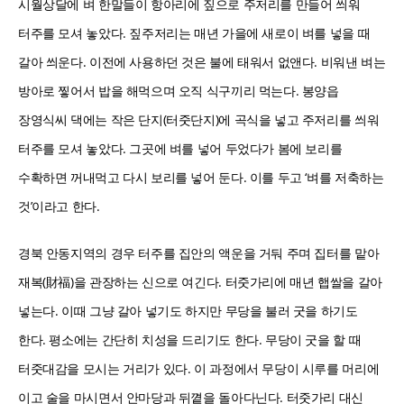
시월상달에 벼 한말들이 항아리에 짚으로 주저리를 만들어 씌워
터주를 모셔 놓았다. 짚주저리는 매년 가을에 새로이 벼를 넣을 때
갈아 씌운다. 이전에 사용하던 것은 불에 태워서 없앤다. 비워낸 벼는
방아로 찧어서 밥을 해먹으며 오직 식구끼리 먹는다. 봉양읍
장영식씨 댁에는 작은 단지(터줏단지)에 곡식을 넣고 주저리를 씌워
터주를 모셔 놓았다. 그곳에 벼를 넣어 두었다가 봄에 보리를
수확하면 꺼내먹고 다시 보리를 넣어 둔다. 이를 두고 ‘벼를 저축하는
것’이라고 한다.
경북 안동지역의 경우 터주를 집안의 액운을 거둬 주며 집터를 맡아
재복(財福)을 관장하는 신으로 여긴다. 터줏가리에 매년 햅쌀을 갈아
넣는다. 이때 그냥 갈아 넣기도 하지만 무당을 불러 굿을 하기도
한다. 평소에는 간단히 치성을 드리기도 한다. 무당이 굿을 할 때
터줏대감을 모시는 거리가 있다. 이 과정에서 무당이 시루를 머리에
이고 술을 마시면서 안마당과 뒤꼍을 돌아다닌다. 터줏가리 대신