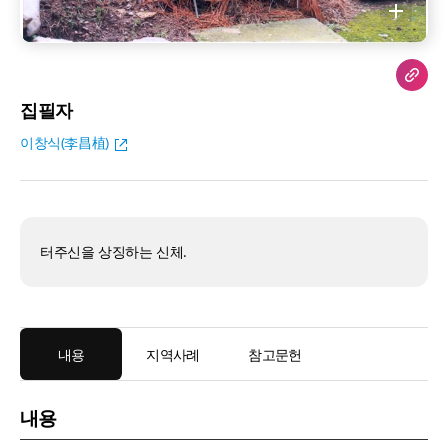
집필자
이창식(李昌植)
터주신을 상징하는 신체.
내용
지역사례
참고문헌
내용