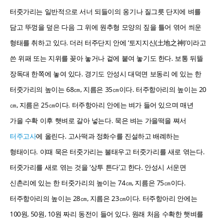
터줏가리는 일반적으로 서너 되들이의 옹기나 질그릇 단지에 벼를
담고 뚜껑을 덮은 다음 그 위에 원추형 모양의 짚을 틀어 엮어 씌운
형태를 취하고 있다. 더러 터주단지 안에 ‘토지지신(土地之神)’이라고
쓴 위패 또는 지위를 꽂아 놓거나 겉에 붙여 놓기도 한다. 보통 뒤뜰
장독대 한쪽에 놓여 있다. 경기도 안성시 대덕면 보동리 에 있는 한
터줏가리의 높이는 68㎝, 지름은 35㎝이다. 터주항아리의 높이는 20
㎝, 지름은 25㎝이다. 터주항아리 안에는 벼가 들어 있으며 매년
가을 수확 이후 햇벼로 갈아 넣는다. 묵은 벼는 가을떡을 쪄서
터주고사
에 올린다. 고사떡과 정화수를 진설하고 배례하는
형태이다. 이때 묵은 터줏가리는 불태우고 터줏가리를 새로 엮는다.
터줏가리를 새로 엮는 것을 ‘상투 튼다’고 한다. 안성시 서운면
신촌리에 있는 한 터줏가리의 높이는 74㎝, 지름은 75㎝이다.
터주항아리의 높이는 28㎝, 지름은 23㎝이다. 터주항아리 안에는
100원, 50원, 10원 짜리 동전이 들어 있다. 원래 처음 수확한 햇벼를