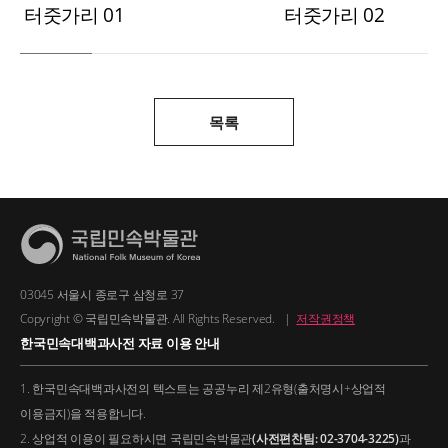
터줏가리 01
터줏가리 02
목록
03045 서울시 종로구 삼청로 37
Copyright © 국립민속박물관. All Rights Reserved.
|
저작권정책
한국민속대백과사전 자료 이용 안내
1. 한국민속대백과사전의 텍스트는 공공누리 제2유형(출처명시+상업적
이용금지)을 적용합니다.
2. 상업적 이용이 필요하시면 국립민속박물관
(사전편찬팀: 02-3704-3225)
과