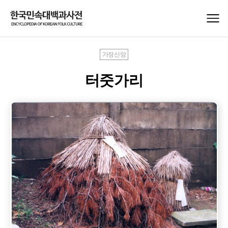
가정신앙
터줏가리