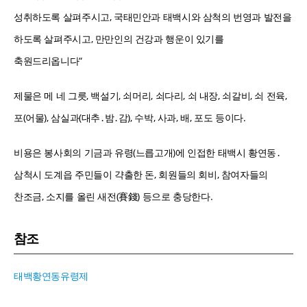
성취하도록 살펴주시고, 국태민안과 태백시와 삼척의 번영과 발전을
하도록 살펴주시고, 만만인의 건강과 행운이 있기를
축원드리옵니다“
제물은 메 네 그릇, 백설기, 쇠머리, 쇠다리, 쇠 내장, 쇠갈비, 쇠 전육,
포(어물), 삼실과(대추․밤․감), 수박, 사과, 배, 포도 등이다.
비용은 봉사회의 기금과 유령(느릅고개)에 인접한 태백시 황연동․
삼척시 도계읍 주민들이 갹출한 돈, 회원들의 회비, 참여자들의
찬조금, 소지를 올린 새전(賽錢) 등으로 충당한다.
참조
태백황연동유령제