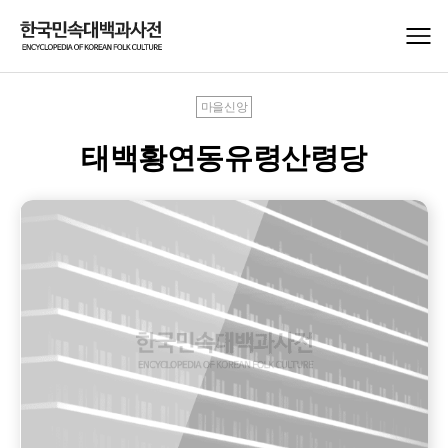
마을신앙
태백황연동유령산령당