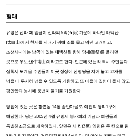
형태
유령은 신라 때 임금이 신라의 5악(五嶽) 가운데 하나인 태백산
(太白山)에서 천제를 지내기 위해 소를 몰고 넘던 고개이고,
조선시대에는 남쪽에 있는 태백산을 향해 망제(望祭)를 올리던
곳으로 우보산(牛甫山)이라고도 한다. 인근에 있는 태백시 주민들과
삼척시 도계읍 주민들이 이곳 정상에 산령당을 지어 놓고 고개를
넘을 때 무사히 넘을 수 있도록 기원하고 또 마을에 질병이 돌지 않고
평안함과 농사에 풍년이 들기를 기원한다.
당집이 있는 곳은 황연동 14통 솔안마을로, 예전의 통리1구에
해당한다. 당은 2005년 4월 유령제 봉사회의 기금과 회원들의
특별찬조금으로 개축하였다. 앞면은 세 칸(3문), 옆면은 두 칸으로 된
8작 기와지붕이다. 건축면적은 59.4㎡이다. 당 안에는 위패는 없고