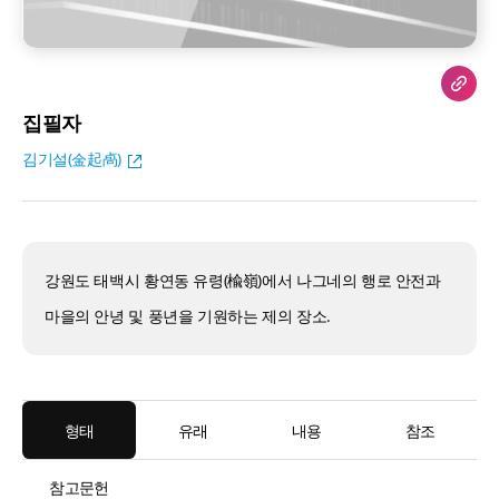
집필자
김기설(金起卨)
강원도 태백시 황연동 유령(楡嶺)에서 나그네의 행로 안전과
마을의 안녕 및 풍년을 기원하는 제의 장소.
형태
유래
내용
참조
참고문헌